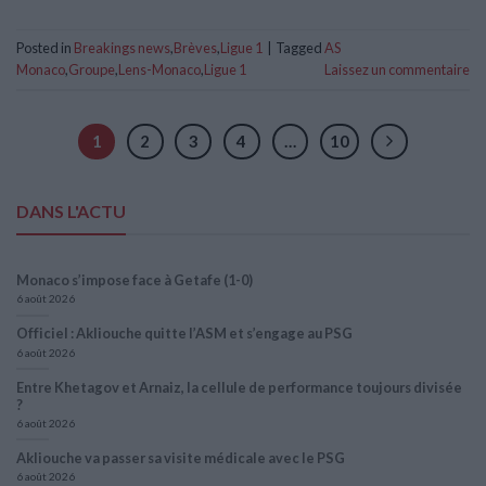
Posted in
Breakings news
,
Brèves
,
Ligue 1
|
Tagged
AS
Monaco
,
Groupe
,
Lens-Monaco
,
Ligue 1
Laissez un commentaire
1
2
3
4
…
10
DANS L'ACTU
Monaco s’impose face à Getafe (1-0)
6 août 2026
Officiel : Akliouche quitte l’ASM et s’engage au PSG
6 août 2026
Entre Khetagov et Arnaiz, la cellule de performance toujours divisée
?
6 août 2026
Akliouche va passer sa visite médicale avec le PSG
6 août 2026