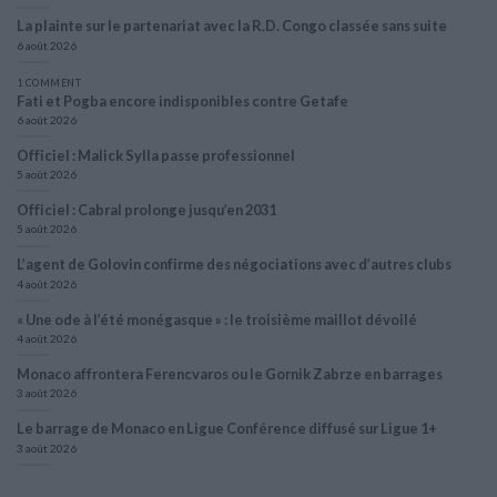
La plainte sur le partenariat avec la R.D. Congo classée sans suite
6 août 2026
1 COMMENT
Fati et Pogba encore indisponibles contre Getafe
6 août 2026
Officiel : Malick Sylla passe professionnel
5 août 2026
Officiel : Cabral prolonge jusqu’en 2031
5 août 2026
L’agent de Golovin confirme des négociations avec d’autres clubs
4 août 2026
« Une ode à l’été monégasque » : le troisième maillot dévoilé
4 août 2026
Monaco affrontera Ferencvaros ou le Gornik Zabrze en barrages
3 août 2026
Le barrage de Monaco en Ligue Conférence diffusé sur Ligue 1+
3 août 2026