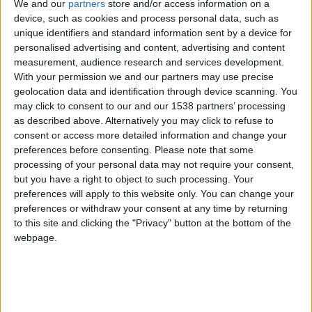
We and our
partners
store and/or access information on a
Denis Zakaria a récidivé et se retrouve dans celle de la 23e
device, such as cookies and process personal data, such as
journée de Ligue 1, mais cette fois après un match contre Lens
unique identifiers and standard information sent by a device for
en défense centrale. Le capitaine monégasque notamment
personalised advertising and content, advertising and content
measurement, audience research and services development.
marqué de la […]
With your permission we and our partners may use precise
geolocation data and identification through device scanning. You
CONTINUER LA LECTURE
→
may click to consent to our and our 1538 partners’ processing
as described above. Alternatively you may click to refuse to
consent or access more detailed information and change your
Posted in
Brèves
,
Ligue 1
|
Tagged
AS Monaco
,
Denis Zakaria
,
équipe-
preferences before consenting.
Please note that some
type
,
Lens-Monaco
,
Ligue 1
,
médias
,
Sébastien Pocognoli
processing of your personal data may not require your consent,
Laissez un commentaire
but you have a right to object to such processing. Your
preferences will apply to this website only. You can change your
preferences or withdraw your consent at any time by returning
ARTICLES
,
BRÈVES
,
LIGUE 1
Les notes : Coulibaly étonnant
to this site and clicking the "Privacy" button at the bottom of the
webpage.
POSTÉ LE
22 FÉVRIER 2026
PAR
DAMIEN DELLERBA