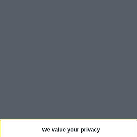
Déjà présent dans l’équipe type de la 22e journée du journal
We value your privacy
L’Équipe, après avoir joué au milieu de terrain contre Nantes,