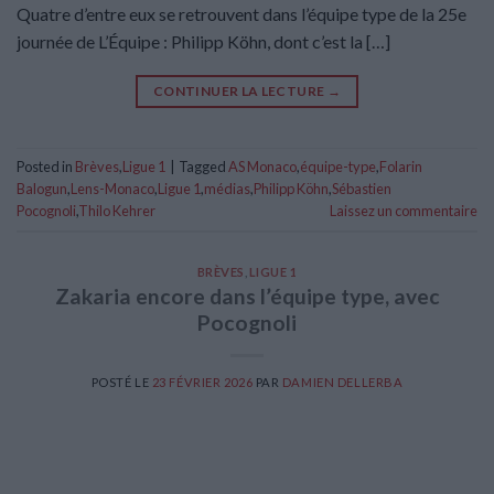
Quatre d’entre eux se retrouvent dans l’équipe type de la 25e
journée de L’Équipe : Philipp Köhn, dont c’est la […]
CONTINUER LA LECTURE
→
Posted in
Brèves
,
Ligue 1
|
Tagged
AS Monaco
,
équipe-type
,
Folarin
Balogun
,
Lens-Monaco
,
Ligue 1
,
médias
,
Philipp Köhn
,
Sébastien
Pocognoli
,
Thilo Kehrer
Laissez un commentaire
BRÈVES
,
LIGUE 1
Zakaria encore dans l’équipe type, avec
Pocognoli
POSTÉ LE
23 FÉVRIER 2026
PAR
DAMIEN DELLERBA