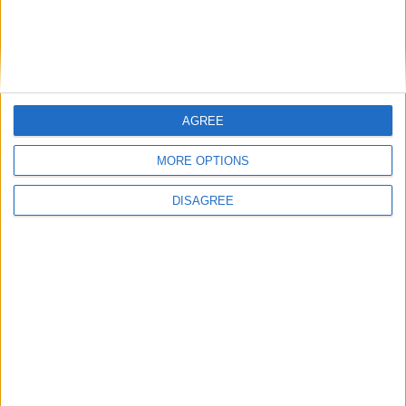
AGREE
Nom
*
MORE OPTIONS
DISAGREE
E-mail
*
Site web
Enregistrer mon nom, mon e-mail et mon site