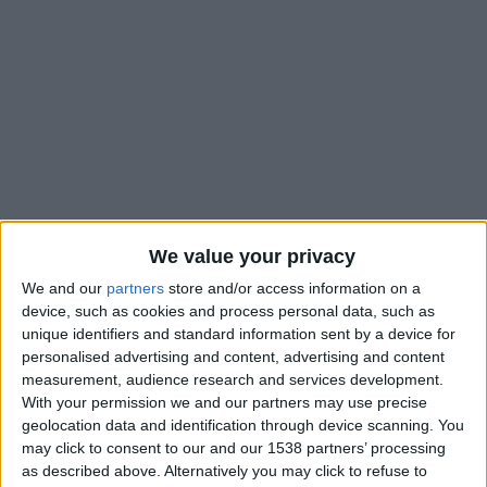
We value your privacy
We and our
partners
store and/or access information on a
La saison des U17 de Manu Dos Santos n’est pas encore
device, such as cookies and process personal data, such as
unique identifiers and standard information sent by a device for
terminée. Après leur victoire contre le Cavigal dimanche (5-1)
personalised advertising and content, advertising and content
e
lors de la 26
et dernière journée de championnat, les
measurement, audience research and services development.
Monégasques ont récupéré la deuxième place de la poule D
With your permission we and our partners may use precise
et obtenu leur ticket pour la phase finale. Comme l’a annoncé
geolocation data and identification through device scanning. You
la FFF sur son site internet, les Rouge et Blanc font partie des
may click to consent to our and our 1538 partners’ processing
as described above. Alternatively you may click to refuse to
deux meilleurs deuxièmes des six poules, avec Lille,