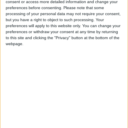
consent or access more detailed information and change your
déterminés par leurs résultats contre les cinq autres
preferences before consenting.
Please note that some
meilleures équipes de leur propre groupe.
processing of your personal data may not require your consent,
but you have a right to object to such processing. Your
En quarts de finale, les Monégasques seront opposés à
preferences will apply to this website only. You can change your
Strasbourg, qui est sorti vainqueur de la poule C. La rencontre
preferences or withdraw your consent at any time by returning
to this site and clicking the "Privacy" button at the bottom of the
se tiendra à Strasbourg ce dimanche (15h).
webpage.
Crédit : FFF