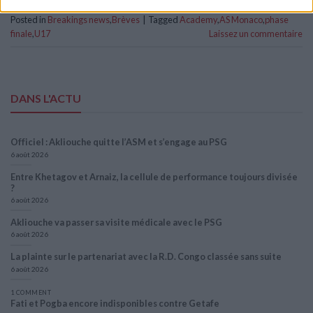
Posted in
Breakings news
,
Brèves
|
Tagged
Academy
,
AS Monaco
,
phase
finale
,
U17
Laissez un commentaire
DANS L'ACTU
Officiel : Akliouche quitte l’ASM et s’engage au PSG
6 août 2026
Entre Khetagov et Arnaiz, la cellule de performance toujours divisée
?
6 août 2026
Akliouche va passer sa visite médicale avec le PSG
6 août 2026
La plainte sur le partenariat avec la R.D. Congo classée sans suite
6 août 2026
1 COMMENT
Fati et Pogba encore indisponibles contre Getafe