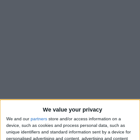
We value your privacy
We and our
partners
store and/or access information on a
Vainqueurs avec la manière contre Valenciennes (4-1),
device, such as cookies and process personal data, such as
samedi, les U19 de l’AS Monaco se sont qualifiés pour les
unique identifiers and standard information sent by a device for
demi-finales du Championnat. Et après le dernier quart de
personalised advertising and content, advertising and content