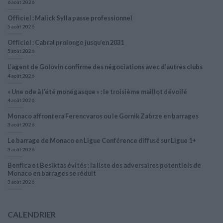
6 août 2026
Officiel : Malick Sylla passe professionnel
5 août 2026
Officiel : Cabral prolonge jusqu’en 2031
5 août 2026
L’agent de Golovin confirme des négociations avec d’autres clubs
4 août 2026
« Une ode à l’été monégasque » : le troisième maillot dévoilé
4 août 2026
Monaco affrontera Ferencvaros ou le Gornik Zabrze en barrages
3 août 2026
Le barrage de Monaco en Ligue Conférence diffusé sur Ligue 1+
3 août 2026
Benfica et Besiktas évités : la liste des adversaires potentiels de
Monaco en barrages se réduit
3 août 2026
CALENDRIER