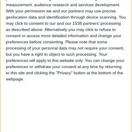
measurement, audience research and services development.
finale, disputé ce dimanche, ils connaissent désormais leur
With your permission we and our partners may use precise
prochain adversaire. Les joueurs de Frédéric Barilaro se
geolocation data and identification through device scanning. You
déplaceront à Clermont, qui a éliminé aux tirs au but
may click to consent to our and our 1538 partners’ processing
l’Olympique de […]
as described above. Alternatively you may click to refuse to
consent or access more detailed information and change your
CONTINUER LA LECTURE
→
preferences before consenting.
Please note that some
processing of your personal data may not require your consent,
but you have a right to object to such processing. Your
preferences will apply to this website only. You can change your
Posted in
Academy
,
Brèves
|
Tagged
Academy
,
AS Monaco
,
phase
preferences or withdraw your consent at any time by returning
finale
,
U19
Laissez un commentaire
to this site and clicking the "Privacy" button at the bottom of the
webpage.
ACADEMY
,
BRÈVES
Vainqueurs de Valenciennes, les U19 se
qualifient pour les demi-finales
POSTÉ LE
16 MAI 2026
PAR
DAMIEN DELLERBA