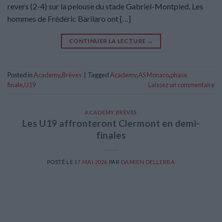
revers (2-4) sur la pelouse du stade Gabriel-Montpied. Les
hommes de Frédéric Barilaro ont […]
CONTINUER LA LECTURE
→
Posted in
Academy
,
Brèves
|
Tagged
Academy
,
AS Monaco
,
phase
finale
,
U19
Laissez un commentaire
ACADEMY
,
BRÈVES
Les U19 affronteront Clermont en demi-
finales
POSTÉ LE
17 MAI 2026
PAR
DAMIEN DELLERBA