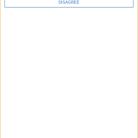
DISAGREE
Bel, les U19 se qualifient pour la phase
finale
POSTÉ LE
18 AVRIL 2026
PAR
DAMIEN DELLERBA