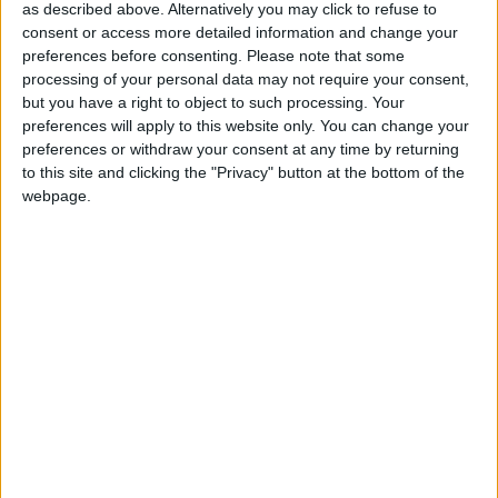
as described above. Alternatively you may click to refuse to
l’Olympique de Marseille.
consent or access more detailed information and change your
preferences before consenting.
Please note that some
Les demi-finales sont programmées le 31 mai.
processing of your personal data may not require your consent,
but you have a right to object to such processing. Your
Le programme de la phase finale
preferences will apply to this website only. You can change your
preferences or withdraw your consent at any time by returning
Quarts de finale
to this site and clicking the "Privacy" button at the bottom of the
webpage.
Quart de finale n°1 : Clermont 2-2 (5-4 aux t.a.b.)
Marseille
Quart de finale n°2 : Monaco 4-1 Valenciennes
Quart de finale n°3 : Angers 0-0 (4-3 au t.a.b.) Metz
Quart de finale n°4 : Paris SG 1-0 Nantes
Demi-finales (31 mai)
Angers – Paris SG
Clermont – Monaco