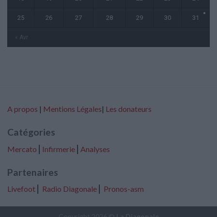
25
26
27
28
29
30
31
« Avr
A propos
|
Mentions Légales
|
Les donateurs
Catégories
Mercato
⎢
Infirmerie
⎢
Analyses
Partenaires
Livefoot
⎢
Radio Diagonale
⎢
Pronos-asm
Copyright 2026 ©
La Diagonale