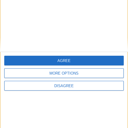
Laisser un commentaire
Votre adresse e-mail ne sera pas publiée.
Les champs
obligatoires sont indiqués avec
*
Commentaire
*
AGREE
MORE OPTIONS
DISAGREE
Nom
*
E-mail
*