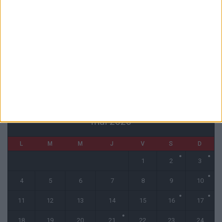
La plainte sur le partenariat avec la R.D. Congo classée sans suite
6 août 2026
1 COMMENT
Fati et Pogba encore indisponibles contre Getafe
6 août 2026
CALENDRIER
mai 2026
L
M
M
J
V
S
D
1
2
3
4
5
6
7
8
9
10
11
12
13
14
15
16
17
18
19
20
21
22
23
24