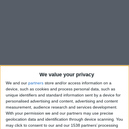
We value your privacy
We and our
partners
store and/or access information on a
device, such as cookies and process personal data, such as
Vainqueurs
avec la manière contre Valenciennes
(4-1),
unique identifiers and standard information sent by a device for
samedi, les U19 de l’AS Monaco se sont qualifiés pour les
personalised advertising and content, advertising and content
demi-finales du Championnat. Et après le dernier quart de
measurement, audience research and services development.
finale, disputé ce dimanche, ils connaissent désormais leur
With your permission we and our partners may use precise
prochain adversaire. Les joueurs de Frédéric Barilaro se
geolocation data and identification through device scanning. You
may click to consent to our and our 1538 partners’ processing
déplaceront à Clermont, qui a éliminé aux tirs au but