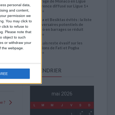
Le barrage de Monaco en Ligue
cess personal data,
Conférence diffusé sur Ligue 1+
tising and content,
3 août 2026
your permission we
Benfica et Besiktas évités : la liste
ng. You may click to
des adversaires potentiels de
click to refuse to
Monaco en barrages se réduit
ng.
Please note that
3 août 2026
o object to such
Filipe Luis reste évasif sur les
ces or withdraw your
conditions de Fati et Pogba
 of the webpage.
1 août 2026
CALENDRIER
GREE
mai 2026
ne ?
L
M
M
J
V
S
D
1
2
3