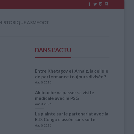
HISTORIQUE ASMFOOT
DANS L'ACTU
Entre Khetagov et Arnaiz, la cellule
de performance toujours divisée ?
6 août 2026
Akliouche va passer sa visite
médicale avec le PSG
6 août 2026
La plainte sur le partenariat avec la
R.D. Congo classée sans suite
6 août 2026