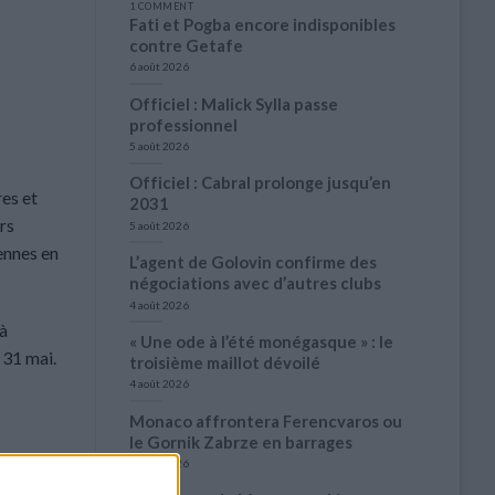
1 COMMENT
Fati et Pogba encore indisponibles
contre Getafe
6 août 2026
Officiel : Malick Sylla passe
professionnel
5 août 2026
Officiel : Cabral prolonge jusqu’en
es et
2031
rs
5 août 2026
iennes en
L’agent de Golovin confirme des
négociations avec d’autres clubs
4 août 2026
 à
« Une ode à l’été monégasque » : le
 31 mai.
troisième maillot dévoilé
4 août 2026
Monaco affrontera Ferencvaros ou
le Gornik Zabrze en barrages
3 août 2026