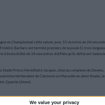
ne en Championnat cette saison, avec 15 victoires en 24 rencontr
Frédéric Barilaro ont terminé premiers de la poule D, trois longueu
ie d’invincibilité de 14 rencontres d’affilée qu’ils défieront Valenc
 au Stade Prince Héréditaire Jacques, situé au complexe du Devens,
 asémistes hériteraient de Clermont ou Marseille en demi-finales, le
Saint-Quentin (Aisne).
We value your privacy