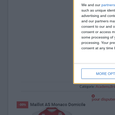
We and our
partners
such as unique ident
advertising and con
and our partners may
consent to our and o
consent or access m
some processing of y
processing. Your pre
consent at any time b
MORE OPT
Catégorie :
Academy
,
Br
Akliouche en « position favorable » pour dispute
du monde