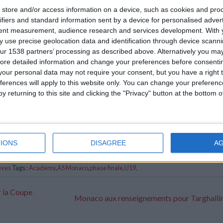
store and/or access information on a device, such as cookies and pro
ifiers and standard information sent by a device for personalised adver
tent measurement, audience research and services development.
With 
 use precise geolocation data and identification through device scanni
ur 1538 partners’ processing as described above. Alternatively you may 
ore detailed information and change your preferences before consenti
our personal data may not require your consent, but you have a right t
ferences will apply to this website only. You can change your preferen
y returning to this site and clicking the "Privacy" button at the bottom
IONS
DISAGREE
A
èves
Tags :
Academy
,
AS Monaco
,
phase finale
,
U19
.
r la Coupe
Monaco aux renseignements pour Targhalli