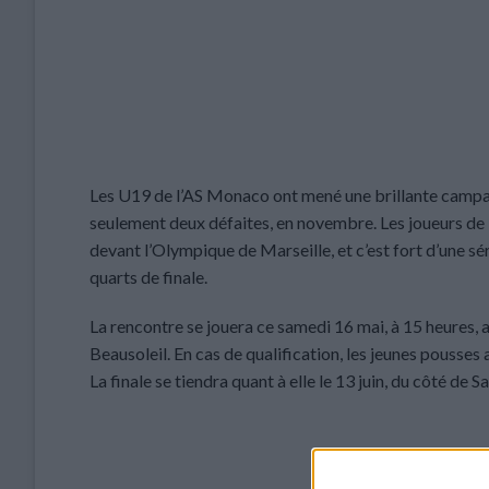
Les U19 de l’AS Monaco ont mené une brillante campag
seulement deux défaites, en novembre. Les joueurs de 
devant l’Olympique de Marseille, et c’est fort d’une sér
quarts de finale.
La rencontre se jouera ce samedi 16 mai, à 15 heures,
Beausoleil. En cas de qualification, les jeunes pousses
La finale se tiendra quant à elle le 13 juin, du côté de 