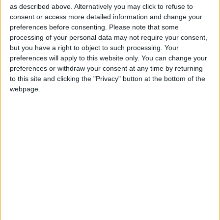
as described above. Alternatively you may click to refuse to
l’entraîneur Adi Hütter n’a pas donné une réponse claire sur ce
consent or access more detailed information and change your
que comptait faire le club à propos de son buteur, évoquant
preferences before consenting.
Please note that some
notamment
cette fameuse réunion
qui doit se tenir entre les
processing of your personal data may not require your consent,
deux camps.
but you have a right to object to such processing. Your
preferences will apply to this website only. You can change your
«
On a un accord sur le fait que les deux parties, le club et
preferences or withdraw your consent at any time by returning
Wissam et son agent, doivent se rencontrer après la fin de la
to this site and clicking the "Privacy" button at the bottom of the
webpage.
saison
, a commencé Hütter.
(En tapant du poing sur la table)
C’est un top joueur, c’est un buteur.
». Relancé, l’Autrichien a
semblé ouvrir la porte à une éventuelle prolongation, même si
la plupart des informations ne semblent pas pour l’instant
converger dans ce sens. «
Tout est possible. Attendons de voir
ce qui ressortira de cette réunion
», a-t-il poursuivi.
Le technicien asémiste, lui, n’y participera pas, mais il a tout de
même avoué être «
sur la même ligne avec le président
(Dmitry Rybolovlev)
». Une phrase pour le moins énigmatique
et ambiguë qui laisse la porte ouverte à toutes les