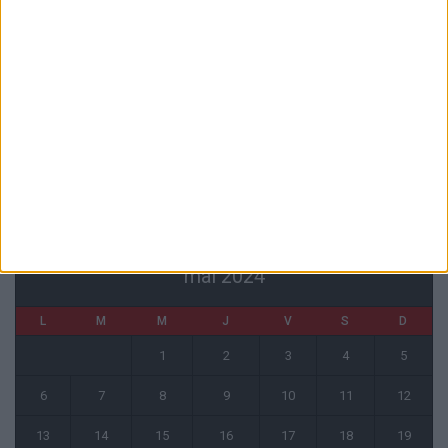
6 août 2026
La plainte sur le partenariat avec la R.D. Congo classée sans suite
6 août 2026
1 COMMENT
Fati et Pogba encore indisponibles contre Getafe
6 août 2026
CALENDRIER
mai 2024
L
M
M
J
V
S
D
1
2
3
4
5
6
7
8
9
10
11
12
13
14
15
16
17
18
19