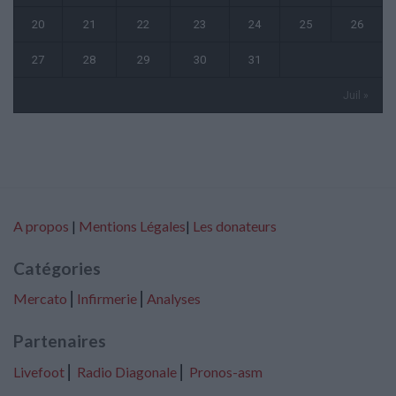
20
21
22
23
24
25
26
27
28
29
30
31
Juil »
A propos
|
Mentions Légales
|
Les donateurs
Catégories
Mercato
⎢
Infirmerie
⎢
Analyses
Partenaires
Livefoot
⎢
Radio Diagonale
⎢
Pronos-asm