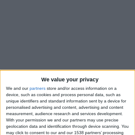
We value your privacy
We and our
partners
store and/or access information on a
Pour la cinquième saison depuis son arrivée à l’AS Monaco,
device, such as cookies and process personal data, such as
unique identifiers and standard information sent by a device for
Wissam Ben Yedder va terminer meilleur buteur du club, avec
personalised advertising and content, advertising and content
au moins 19 buts au compteur. Une habitude pour le capitaine
measurement, audience research and services development.
monégasque, qui ne sait pourtant pas de quoi son avenir sera
With your permission we and our partners may use precise
fait, alors que son contrat arrive à son terme dans un peu plus
geolocation data and identification through device scanning. You
d’un mois. Dans l’entretien qu’il a accordé à
L’Équipe
,
may click to consent to our and our 1538 partners’ processing