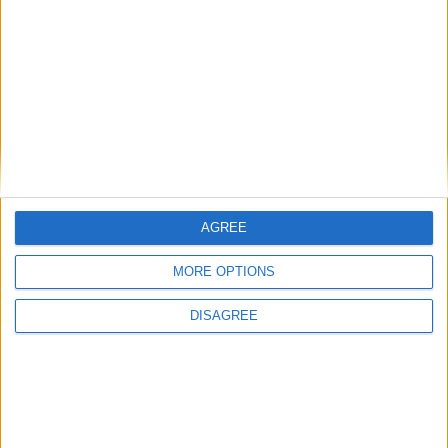
Laisser un commentaire
Votre adresse e-mail ne sera pas publiée.
Les champs
obligatoires sont indiqués avec
*
Commentaire
*
AGREE
MORE OPTIONS
DISAGREE
Nom
*
E-mail
*