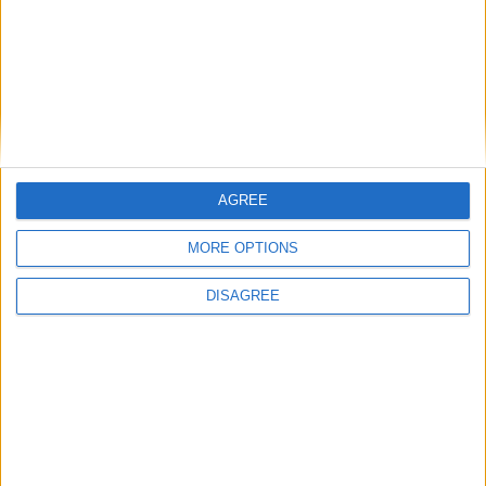
Votre adresse e-mail ne sera pas publiée.
Les champs
obligatoires sont indiqués avec
*
Commentaire
*
AGREE
MORE OPTIONS
Nom
*
DISAGREE
E-mail
*
Site web