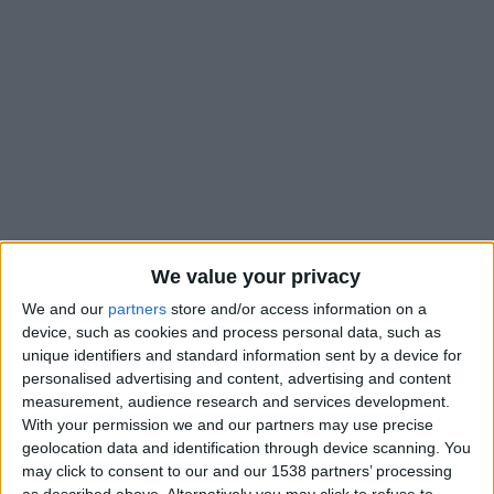
We value your privacy
We and our
partners
store and/or access information on a
device, such as cookies and process personal data, such as
Par l’intermédiaire de Thiago Scuro, l’AS Monaco avait
unique identifiers and standard information sent by a device for
clairement
affiché sa désapprobation
quant à l’attitude de
personalised advertising and content, advertising and content
Mohamed Camara lors des actions entreprises par la LFP
measurement, audience research and services development.
With your permission we and our partners may use precise
dans la lutte contre l’homophobie lors de la dernière journée
geolocation data and identification through device scanning. You
de championnat. Un discours qui sera suivi d’actes par le club
may click to consent to our and our 1538 partners’ processing
de la Principauté, qui a décidé de laisser le milieu de terrain