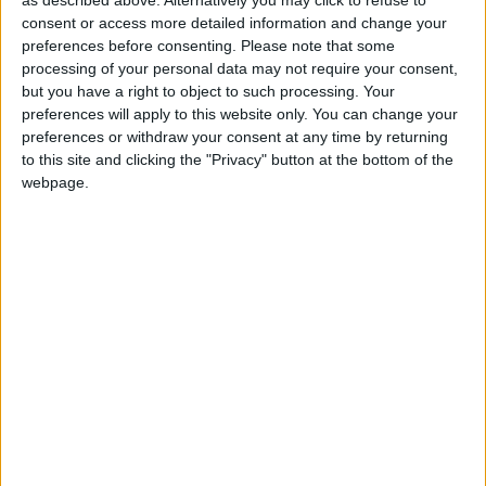
as described above. Alternatively you may click to refuse to
malien se défendre seul en visio mercredi soir devant la
consent or access more detailed information and change your
commission de la discipline de la Ligue.
preferences before consenting.
Please note that some
processing of your personal data may not require your consent,
but you have a right to object to such processing. Your
«
L’AS Monaco ne soutient pas l’initiative du joueur et n’a pas
preferences will apply to this website only. You can change your
prévu de l’assister en commission
», a fait savoir l’ASM à
preferences or withdraw your consent at any time by returning
L’Équipe
, ajoutant qu’elle analysait «
en interne les suites à
to this site and clicking the "Privacy" button at the bottom of the
donner
» à cette affaire. Camara pourrait déjà écoper d’une
webpage.
suspension ou d’une amende de la part de la LFP, alors que les
sanctions prévues pour des actes, propos et/ou attitudes
visant l’orientation sexuelle d’une personne peuvent aller
jusqu’à dix matches de suspension.
Camara et Monaco visés par une plainte d’une
association
Outre le volet disciplinaire, Mohamed Camara fera
également l’objet d’une plainte mardi pour «
incitation à la
haine homophobe
» par l’association
Bleus et fiers.
L’international malien ne sera pas le seul visé puisque