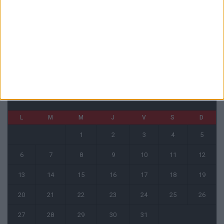
Monaco s’impose face à Getafe (1-0)
6 août 2026
CALENDRIER
mai 2024
L
M
M
J
V
S
D
1
2
3
4
5
6
7
8
9
10
11
12
13
14
15
16
17
18
19
20
21
22
23
24
25
26
27
28
29
30
31