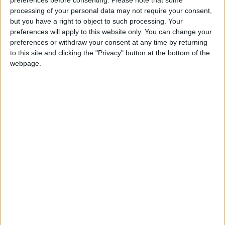
preferences before consenting.
Please note that some
et aurait finalement refusé la proposition de l’ASM. L’OL n’a
processing of your personal data may not require your consent,
cependant pas encore formulé d’offre à Metz pour un
but you have a right to object to such processing. Your
preferences will apply to this website only. You can change your
transfert, mais cela devrait être le cas sous peu.
preferences or withdraw your consent at any time by returning
to this site and clicking the "Privacy" button at the bottom of the
Pour Monaco, l’heure est donc à la quête d’une nouvelle
webpage.
solution en attaque pour remplacer Wissam Ben Yedder, parti
libre au début de l’été. Avec Folarin Balogun et Breel Embolo
encore en vacances, le club de la Principauté ne dispose pas
de beaucoup d’options en attaque, puisque seuls Myron
Boadu et Romaric Etonde peuvent jouer à ce poste. Les deux
joueurs sont actuellement au stage en Autriche.