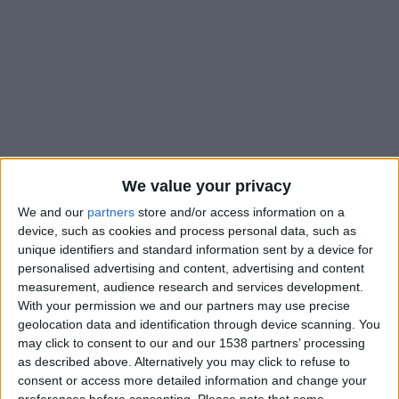
We value your privacy
We and our
partners
store and/or access information on a
device, such as cookies and process personal data, such as
unique identifiers and standard information sent by a device for
personalised advertising and content, advertising and content
Rebondissement dans le dossier Mikautadze. Alors que tout
measurement, audience research and services development.
semblait en bonne voie et que l’AS Monaco s’était mise
With your permission we and our partners may use precise
d’accord avec Metz pour un montant de transfert de 25
geolocation data and identification through device scanning. You
may click to consent to our and our 1538 partners’ processing
millions, bonus compris, l’attaquant géorgien ne devrait
as described above. Alternatively you may click to refuse to
finalement pas atterrir sur le Rocher. Selon
L’Équipe
, il
consent or access more detailed information and change your
disposerait d’un accord avec Lyon depuis plusieurs semaines