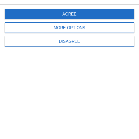
AGREE
E-mail
*
MORE OPTIONS
DISAGREE
Site web
Enregistrer mon nom, mon e-mail et mon site
dans le navigateur pour mon prochain commentaire.
DANS L'ACTU