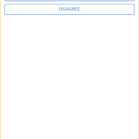
obligatoires sont indiqués avec
*
DISAGREE
Commentaire
*
Nom
*
E-mail
*
Site web