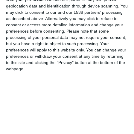
geolocation data and identification through device scanning. You
may click to consent to our and our 1538 partners’ processing
as described above. Alternatively you may click to refuse to
consent or access more detailed information and change your
Après un maillot domicile du centenaire rendant hommage
preferences before consenting.
Please note that some
aux huit titres de champion de France, l’AS Monaco a dévoilé
processing of your personal data may not require your consent,
but you have a right to object to such processing. Your
ce vendredi un maillot inspiré du patrimoine de la Principauté.
preferences will apply to this website only. You can change your
Dôté d’un vert profond, celui-ci est tapissé d’un motif mêlant
preferences or withdraw your consent at any time by returning
vues aériennes du stade Louis-II et dessins de la tapisserie
to this site and clicking the "Privacy" button at the bottom of the
recouvrant la salle du Trône du Palais Princier. Le tout est
webpage.
assemblé par des losanges qui évoquent les armoiries de la
famille Grimaldi.
Le maillot sera vendu au prix de 85 euros dans sa version
Replica
et 120 euros dans sa version
Match
. Le troisième
maillot sera officiellement révélé au début du mois d’août.
Mais il y aura une autre surprise au cours de la saison puisque
l’ASM portera un maillot spécial à l’occasion du match du
centenaire prévu contre Montpellier fin septembre.