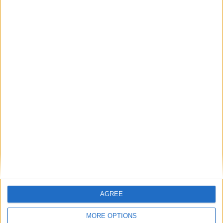
Catégorie :
Articles
,
Brèves
Tags :
AS Monaco
,
maillot extérieur
,
saison 2024-
2025
.
Une mi-temps de haut vol
Le calendrier des jeunes
pour Akliouche face au Japon
AGREE
Laisser un commentaire
MORE OPTIONS
Votre adresse e-mail ne sera pas publiée.
Les champs