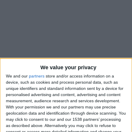
We value your privacy
We and our
partners
store and/or access information on a
device, such as cookies and process personal data, such as
Après deux ans de purgatoire, l’AS Saint-Étienne est revenue
unique identifiers and standard information sent by a device for
en Ligue 1. La saison dernière, le club du Forez a enchaîné les
personalised advertising and content, advertising and content
péripéties la saison et a failli ne pas voir la montée. Les
measurement, audience research and services development.
e
Stéphanois ont abordé la mi-saison en embuscade, à la 7
With your permission we and our partners may use precise
geolocation data and identification through device scanning. You
place, mais les remous, notamment le remplacement de
may click to consent to our and our 1538 partners’ processing
Laurent Battles par Olivier Dall’Oglio à la fin de l’année 2023,
as described above. Alternatively you may click to refuse to
a nourri les doutes concernant la capacité à l’un des clubs
consent or access more detailed information and change your