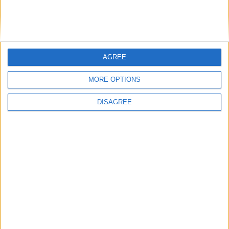
AGREE
MORE OPTIONS
DISAGREE
Catégorie :
Brèves
Tags :
AS Monaco
,
Ligue 1
,
Monaco-Saint-Étienne
.
Le groupe stéphanois : une
Le retour de la flamme