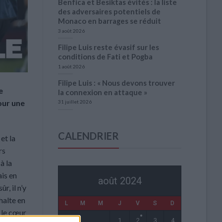
Benfica et Besiktas évités : la liste
des adversaires potentiels de
Monaco en barrages se réduit
3 août 2026
Filipe Luis reste évasif sur les
conditions de Fati et Pogba
1 août 2026
Filipe Luis : « Nous devons trouver
e
la connexion en attaque »
our une
31 juillet 2026
CALENDRIER
et la
rs
à la
ais en
août 2024
r, il n’y
halte en
L
M
M
J
V
S
D
 le cœur
1
2
3
4