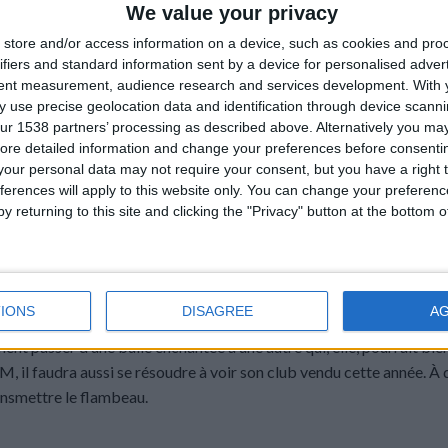
 son retour.
We value your privacy
store and/or access information on a device, such as cookies and pro
s un stade olympique, lundi, celui de Barcelone, où des Monégasqu
ifiers and standard information sent by a device for personalised adver
our remporter un trophée. Ce n’était qu’un seul match, amical, d’un
tent measurement, audience research and services development.
With 
-être provoqué la première étincelle d’une saison que l’on espère
 use precise geolocation data and identification through device scanni
lques feux d’artifice. Car cette année, l’AS Monaco va devenir ce
ur 1538 partners’ processing as described above. Alternatively you may 
ore detailed information and change your preferences before consenti
rsaire de la plus belle des façons. Il y aura la Ligue des champions, 
our personal data may not require your consent, but you have a right t
sacré, celui qui a donné au club de la Principauté ses lettres de no
ferences will apply to this website only. You can change your preferen
 Telle sera la tâche d’Adi Hütter et de ses hommes, et elle commence c
y returning to this site and clicking the "Privacy" button at the bottom
découragement ne sont jamais très loin. C’est le lot de tout support
a Ligue 1 et du quotidien sont revenus pleine balle dans les têtes d
IONS
DISAGREE
A
r une belle affluence ce samedi, pour beaucoup, voir son équipe de 
nt passer d’une bulle enchantée à une autre qui, elle, pourrait bien
M, il faudra aussi se résoudre à voir son club vendu cette année. À 
transmettre le flambeau.