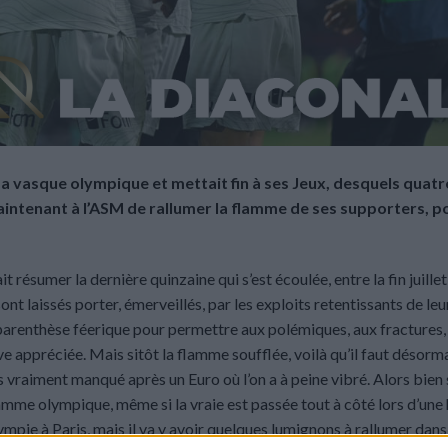
 sa vasque olympique et mettait fin à ses Jeux, desquels quatr
intenant à l’ASM de rallumer la flamme de ses supporters, p
 résumer la dernière quinzaine qui s’est écoulée, entre la fin juillet 
nt laissés porter, émerveillés, par les exploits retentissants de leu
arenthèse féerique pour permettre aux polémiques, aux fractures, 
e appréciée. Mais sitôt la flamme soufflée, voilà qu’il faut désorm
as vraiment manqué après un Euro où l’on a à peine vibré. Alors bien sû
lamme olympique, même si la vraie est passée tout à côté lors d’une 
ympie à Paris, mais il va y avoir quelques lumignons à rallumer dans