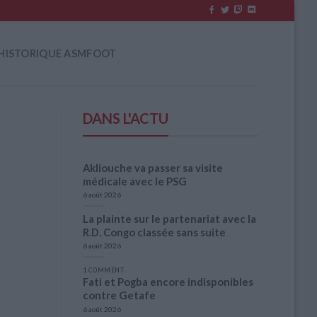
HISTORIQUE ASMFOOT
DANS L'ACTU
Akliouche va passer sa visite
médicale avec le PSG
6 août 2026
La plainte sur le partenariat avec la
R.D. Congo classée sans suite
6 août 2026
1 COMMENT
Fati et Pogba encore indisponibles
contre Getafe
6 août 2026