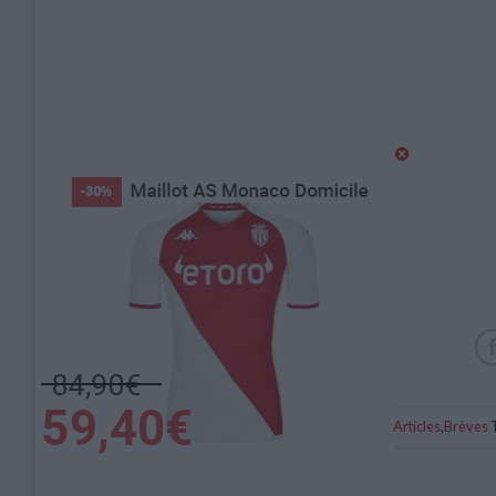
Catégorie :
Articles
,
Brèves
T
Saint-Étienne a retrouvé sa place