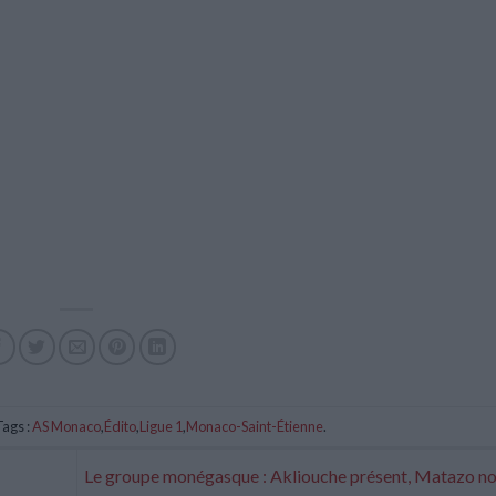
ags :
AS Monaco
,
Édito
,
Ligue 1
,
Monaco-Saint-Étienne
.
Le groupe monégasque : Akliouche présent, Matazo no