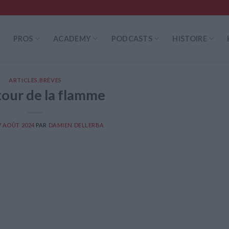
PROS
ACADEMY
PODCASTS
HISTOIRE
ARTICLES
,
BRÈVES
tour de la flamme
7 AOÛT 2024
PAR
DAMIEN DELLERBA