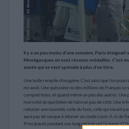
Il y a un peu moins d’une semaine, Paris éteignait
Monégasques en sont revenus médaillés. C’est ma
année qui se veut spéciale à plus d’un titre.
Une bulle remplie d’oxygène. C’est ainsi que l’on pourrait
mi-août. Une quinzaine où des millions de Français se so
compatriotes, et quand même un peu des autres. Une p
morosité du quotidien de faire un pas de côté. Une trêv
rallumer une nouvelle, celle du foot, celle qui n’avait p
aura pas de vasque à allumer au stade Louis-II, ni de f
Principauté pendant son long périple qui l’a mené d’Ol