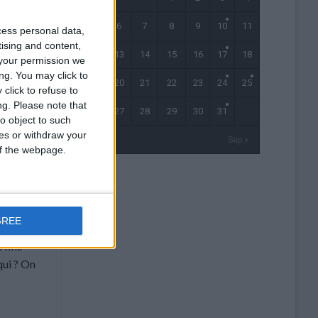
5
6
7
8
9
10
11
cess personal data,
es aux
tising and content,
e
12
13
14
15
16
17
18
your permission we
ng. You may click to
19
20
21
22
23
24
25
ntenaire
click to refuse to
ng.
Please note that
où l’on
26
27
28
29
30
31
o object to such
blesse,
ces or withdraw your
« Juil
Sep »
e samedi,
 of the webpage.
er.
es
GREE
cœur
 finir
qui ? On