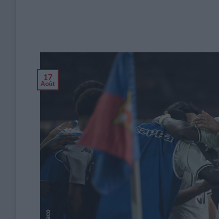
17
Août