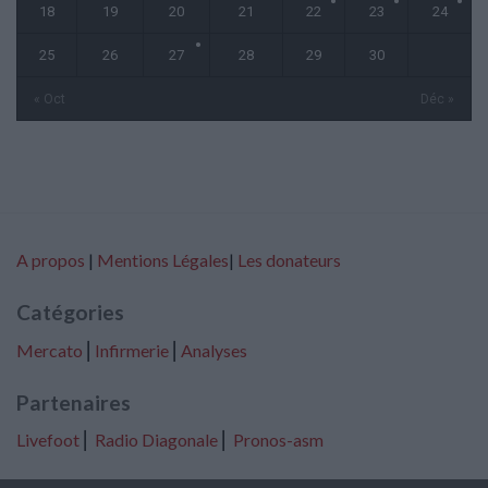
18
19
20
21
22
23
24
25
26
27
28
29
30
« Oct
Déc »
A propos
|
Mentions Légales
|
Les donateurs
Catégories
Mercato
⎢
Infirmerie
⎢
Analyses
Partenaires
Livefoot
⎢
Radio Diagonale
⎢
Pronos-asm