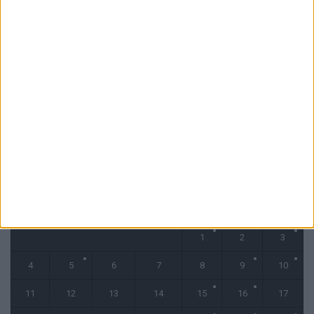
6 août 2026
Filipe Luis : « L’équipe me ressemble davantage »
6 août 2026
Monaco s’impose face à Getafe (1-0)
6 août 2026
CALENDRIER
novembre 2024
L
M
M
J
V
S
D
1
2
3
4
5
6
7
8
9
10
11
12
13
14
15
16
17