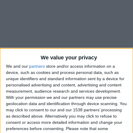
We value your privacy
We and our
partners
store and/or access information on a
device, such as cookies and process personal data, such as
unique identifiers and standard information sent by a device for
personalised advertising and content, advertising and content
measurement, audience research and services development.
Comme en octobre, Denis Zakaria va passer la prochaine
With your permission we and our partners may use precise
trêve internationale sur le Rocher. Le milieu de terrain de l’AS
geolocation data and identification through device scanning. You
Monaco, convoqué par Murat Yakin avec la Suisse la semaine
may click to consent to our and our 1538 partners’ processing
dernière, ne rejoindra finalement pas sa sélection. Touché à
as described above. Alternatively you may click to refuse to
l’adducteur droit avant le match contre Nice, il a manqué les
consent or access more detailed information and change your
preferences before consenting.
Please note that some
quatre dernières rencontres de l’ASM et n’a repris