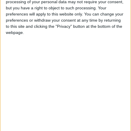
processing of your personal data may not require your consent,
l’entraînement que vendredi dernier, à la veille du
but you have a right to object to such processing. Your
déplacement à Strasbourg.
preferences will apply to this website only. You can change your
preferences or withdraw your consent at any time by returning
Le capitaine monégasque aura donc deux semaines
to this site and clicking the "Privacy" button at the bottom of the
complètes pour pouvoir retrouver la forme et être fin prêt en
webpage.
vue de la réception de Brest le vendredi 22 novembre. Une
rencontre que manquera Lamine Camara pour cause de
suspension.