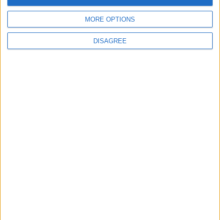
MORE OPTIONS
Site web
DISAGREE
Enregistrer mon nom, mon e-mail et mon site
dans le navigateur pour mon prochain commentaire.
DANS L'ACTU
Le Groupe Élite s’impose face à la Juventus
8 août 2026
Le groupe du stage en Angleterre : avec Fati, Pogba et Zakaria