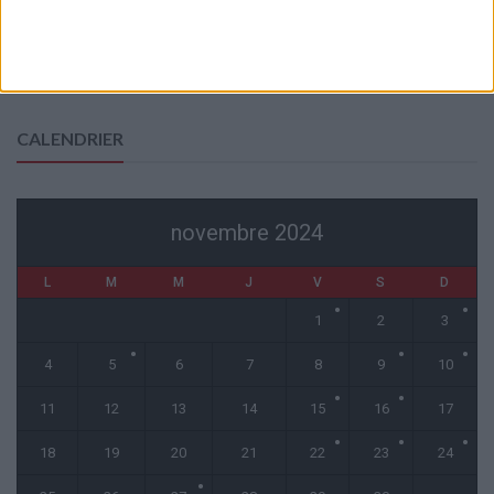
1 COMMENT
Fati et Pogba encore indisponibles contre Getafe
6 août 2026
CALENDRIER
novembre 2024
L
M
M
J
V
S
D
1
2
3
4
5
6
7
8
9
10
11
12
13
14
15
16
17
18
19
20
21
22
23
24