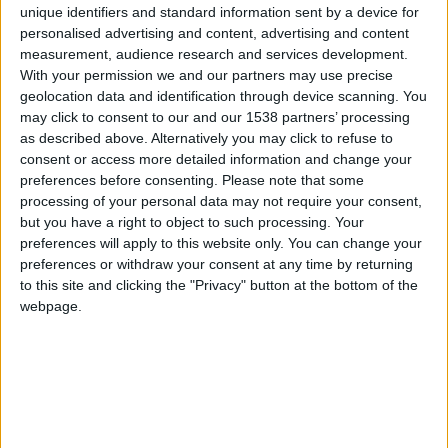
unique identifiers and standard information sent by a device for
personalised advertising and content, advertising and content
measurement, audience research and services development.
Ce vendredi (19h), l’AS Monaco reçoit le Stade Brestois
With your permission we and our partners may use precise
e
geolocation data and identification through device scanning. You
pour le compte de la 12
journée de Ligue 1. Le club de la
may click to consent to our and our 1538 partners’ processing
Principauté espère enchaîner une troisième victoire de
as described above. Alternatively you may click to refuse to
rang contre un adversaire qui affûte de façon
consent or access more detailed information and change your
surprenante ses armes à l’échelon continental.
preferences before consenting.
Please note that some
processing of your personal data may not require your consent,
Pour Monaco et Brest, les enjeux ne sont plus les mêmes. La
but you have a right to object to such processing. Your
saison dernière, il y avait pourtant une véritable concurrence
preferences will apply to this website only. You can change your
preferences or withdraw your consent at any time by returning
entre ces deux équipes. Une concurrence inattendue et un
to this site and clicking the "Privacy" button at the bottom of the
match qui a tourné à l’avantage des Rouge et Blanc,
webpage.
notamment par le jeu des confrontations directes. Six points,
c’est l’écart qui a séparé l’ASM du Stade Brestois à l’issue du
championnat, soit l’équivalent des deux victoires
monégasques, à l’aller comme au retour et à chaque fois sur le
même score (2-0). Pour Monaco, c’était un minimum et cela a
permis d’aller récupérer la deuxième place. La troisième aurait