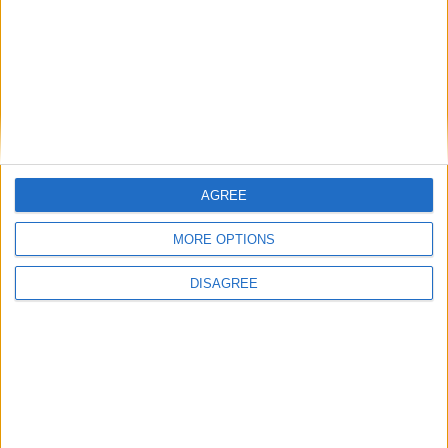
AGREE
MORE OPTIONS
DISAGREE
Catégorie :
Articles
,
Brèves
Tags :
AS Monaco
,
Ligue 1
,
Monaco-Brest
.
Le groupe monégasque :
Le groupe brestois
Bamba et Kiwa appelés