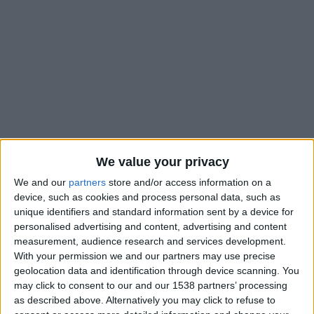
We value your privacy
We and our
partners
store and/or access information on a
device, such as cookies and process personal data, such as
unique identifiers and standard information sent by a device for
L’AS Monaco a encore 15 jours pour recruter un milieu de
personalised advertising and content, advertising and content
terrain et semble avoir fait d’Edson Alvarez sa priorité à ce
measurement, audience research and services development.
poste. Selon le média mexicain
Record
, le joueur de West
With your permission we and our partners may use precise
geolocation data and identification through device scanning. You
Ham, sous contrat jusqu’en 2028, aurait donné son accord au
may click to consent to our and our 1538 partners’ processing
club de la Principauté alors qu’ils n’entrerait pas dans les plans
as described above. Alternatively you may click to refuse to
du nouvel entraîneur Graham Potter.