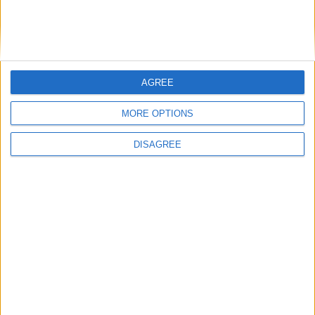
Nom
*
AGREE
MORE OPTIONS
E-mail
*
DISAGREE
Site web
Enregistrer mon nom, mon e-mail et mon site
dans le navigateur pour mon prochain commentaire.