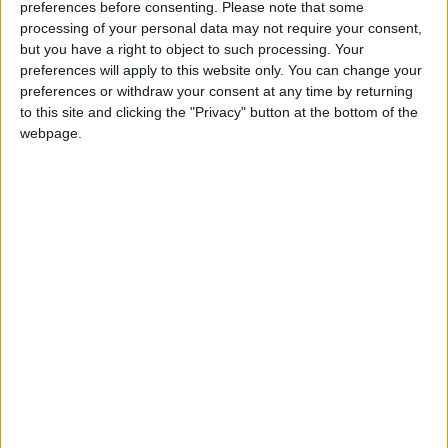
preferences before consenting.
Please note that some
qu’aucune offre n’a été faite à ce jour, mais surtout, le
processing of your personal data may not require your consent,
Camerounais de 18 ans pourrait être recruté et laissé à en
but you have a right to object to such processing. Your
prêt à Albacete jusqu’à la fin de la saison.
preferences will apply to this website only. You can change your
preferences or withdraw your consent at any time by returning
Kofane serait également très courtisé puisque plusieurs clubs
to this site and clicking the "Privacy" button at the bottom of the
webpage.
espagnols ainsi que Lille et Lens l’auraient supervisé. Surtout,
un intérêt du Real Madrid a été évoqué le concernant. Arrivé
en Espagne de son pays natal au mois de novembre, Kofane a
principalement évolué avec l’équipe U18 d’Albacete où il s’est
mis en valeur, ce qui lui a permis d’avoir sa chance avec
l’équipe première week-dernier. Et l’attaquant a confirmé tout
le bien que beaucoup de clubs semblent penser de lui avec un
but sur son premier ballon face au Racing Santander.