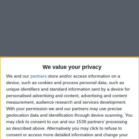
We value your privacy
We and our
partners
store and/or access information on a
device, such as cookies and process personal data, such as
unique identifiers and standard information sent by a device for
personalised advertising and content, advertising and content
L’AS Monaco vient d’enregistrer l’arrivée de Mika Biereth
measurement, audience research and services development.
dans ses rangs mais aurait déjà dans le viseur un autre
With your permission we and our partners may use precise
attaquant. D’après
L’Équipe
, les dirigeants de l’AS Monaco
geolocation data and identification through device scanning. You
envisageraient de recruter Christian Kofane, qui évolue à
may click to consent to our and our 1538 partners’ processing
Albacete, en deuxième division espagnole, qu’il a rejoint il y a
as described above. Alternatively you may click to refuse to
consent or access more detailed information and change your
seulement deux mois. Pour l’heure, le quotidien indique