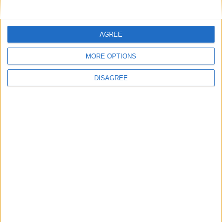
Nom
*
AGREE
E-mail
*
MORE OPTIONS
DISAGREE
Site web
Enregistrer mon nom, mon e-mail et mon site
dans le navigateur pour mon prochain commentaire.