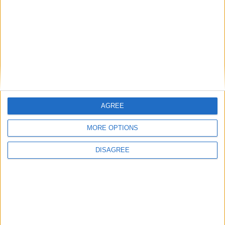
Votre adresse e-mail ne sera pas publiée.
Les champs
obligatoires sont indiqués avec
*
Commentaire
*
AGREE
MORE OPTIONS
Nom
*
DISAGREE
E-mail
*
Site web