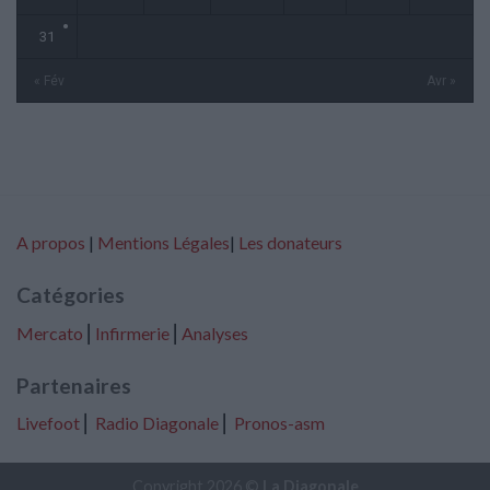
31
« Fév
Avr »
A propos
|
Mentions Légales
|
Les donateurs
Catégories
Mercato
⎢
Infirmerie
⎢
Analyses
Partenaires
Livefoot
⎢
Radio Diagonale
⎢
Pronos-asm
Copyright 2026 ©
La Diagonale