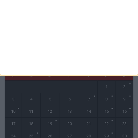
1 COMMENT
Fati et Pogba encore indisponibles contre Getafe
6 août 2026
CALENDRIER
mars 2025
L
M
M
J
V
S
D
1
2
3
4
5
6
7
8
9
10
11
12
13
14
15
16
17
18
19
20
21
22
23
24
25
26
27
28
29
30