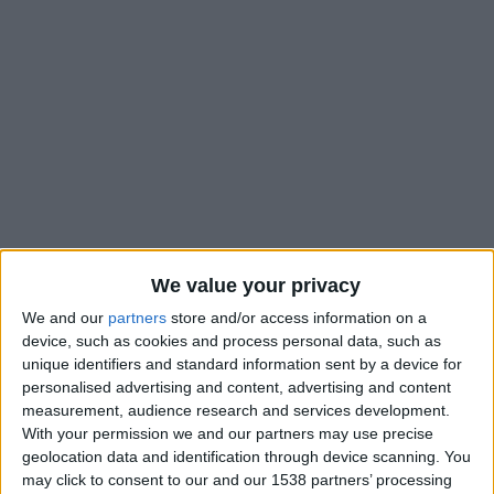
We value your privacy
We and our
partners
store and/or access information on a
device, such as cookies and process personal data, such as
Absent depuis plusieurs semaines, Aleksandr Golovin
unique identifiers and standard information sent by a device for
pourrait bientôt effectuer son retour avec l’AS Monaco. Le
personalised advertising and content, advertising and content
milieu de terrain russe, touché aux adducteurs après la
measurement, audience research and services development.
manche aller face à Benfica le 12 février, est attendu pour
With your permission we and our partners may use precise
reprendre la compétition d’ici une dizaine de jours. Selon
geolocation data and identification through device scanning. You
may click to consent to our and our 1538 partners’ processing
Nice-Matin
, Golovin serait espéré par Adi Hütter pour le