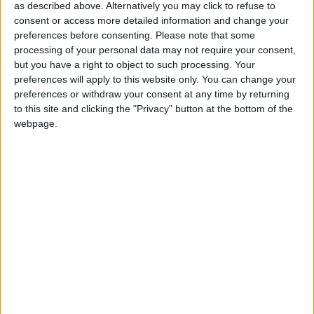
as described above. Alternatively you may click to refuse to
déplacement à Angers, qui aura lieu le 15 mars, ou pour la
consent or access more detailed information and change your
réception de Nice prévu deux semaine plus tard, après la
preferences before consenting.
Please note that some
trêve internationale.
processing of your personal data may not require your consent,
but you have a right to object to such processing. Your
Le bout du tunnel semble également se préciser pour Folarin
preferences will apply to this website only. You can change your
preferences or withdraw your consent at any time by returning
Balogun, après son opération à l’épaule gauche. L’attaquant
to this site and clicking the "Privacy" button at the bottom of the
américain a repris ce mercredi l’entraînement collectif et
webpage.
pourrait lui aussi être de retour pour le voyage en Anjou.
L’ancien joueur d’Arsenal était blessé depuis le 5 octobre et un
er
déplacement à Rennes. Mais il avait rechuté le 1
décembre
face à l’OM à cause d’un choc avec Balerdi, l’obligeant à
passer par la case chirurgie.
Actualisation :
Adi Hütter a voulu tempérer les attentes
concernant un retour trop précipité de Balogun : «
Pour moi il
est beaucoup trop tôt pour parler d’un potentiel retour, car
c’est la première fois qu’il s’entraîne avec le groupe depuis un
long moment, d’autant que la séance du jour était plus axée