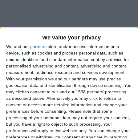
We value your privacy
We and our
partners
store and/or access information on a
device, such as cookies and process personal data, such as
unique identifiers and standard information sent by a device for
personalised advertising and content, advertising and content
measurement, audience research and services development.
With your permission we and our partners may use precise
geolocation data and identification through device scanning. You
C’était annoncé et c’est désormais confirmé : Philipp Köhn a
may click to consent to our and our 1538 partners’ processing
été aligné d’entrée de jeu par Adi Hütter face à Angers. Il
as described above. Alternatively you may click to refuse to
prend donc la place de titulaire face à Radoslaw Majecki, pas
consent or access more detailed information and change your
assez performant.
preferences before consenting.
Please note that some
processing of your personal data may not require your consent,
but you have a right to object to such processing. Your
L’Autrichien renoue avec le 4-2-3-1 et titularise également
preferences will apply to this website only. You can change your
Eliesse Ben Seghir pour la première fois depuis le match
preferences or withdraw your consent at any time by returning