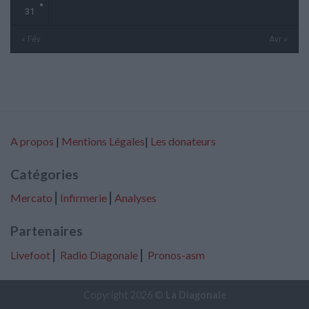
31
« Fév
Avr »
A propos
|
Mentions Légales
|
Les donateurs
Catégories
Mercato
⎢
Infirmerie
⎢
Analyses
Partenaires
Livefoot
⎢
Radio Diagonale
⎢
Pronos-asm
Copyright 2026 ©
La Diagonale