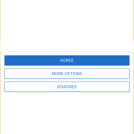
Catégorie :
Breakings news
,
Brèves
Tags :
Angers-Monaco
,
AS
Monaco
,
Compositions
,
Ligue 1
.
Des interrogations autour de
Monaco bat Angers sans
l’entraîneur des gardiens ?
briller (2-0)
AGREE
MORE OPTIONS
DANS L'ACTU
DISAGREE
Filipe Luis : « Une expérience qui va nous servir cette saison »
10 août 2026
Filipe Luis veut garder Camara
9 août 2026
Mené de deux buts, Monaco s’offre un succès de prestige face à
Liverpool (3-2)