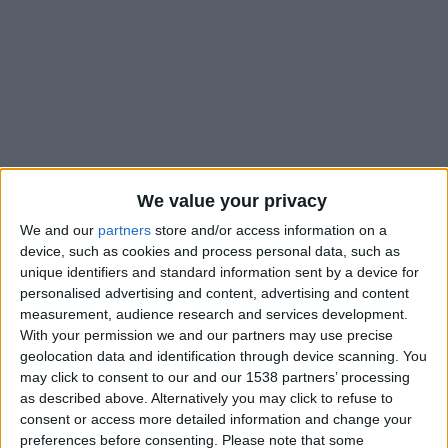
We value your privacy
We and our
partners
store and/or access information on a
device, such as cookies and process personal data, such as
unique identifiers and standard information sent by a device for
personalised advertising and content, advertising and content
Après une première très remarquée contre l’Ouganda,
auteur
measurement, audience research and services development.
With your permission we and our partners may use precise
d’un doublé et élu homme du match
, Ilies Belmokhtar a
geolocation data and identification through device scanning. You
encore frappé avec le Maroc à la CAN U17. Pour le troisième
may click to consent to our and our 1538 partners’ processing
et dernier match de la phase de groupes, l’ailier monégasque a
as described above. Alternatively you may click to refuse to
e
ouvert le score face à la Tanzanie en fin de rencontre (78
),
consent or access more detailed information and change your
libérant ses partenaires qui ont fini fort pour s’imposer
preferences before consenting.
Please note that some