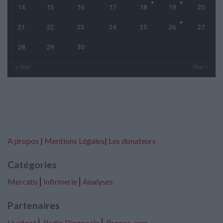
14
15
16
17
18
19
20
21
22
23
24
25
26
27
28
29
30
« Mar
Mai »
A propos
|
Mentions Légales
|
Les donateurs
Catégories
Mercato
⎢
Infirmerie
⎢
Analyses
Partenaires
Livefoot
⎢
Radio Diagonale
⎢
Pronos-asm