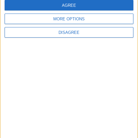
E-mail
*
AGREE
MORE OPTIONS
Site web
DISAGREE
Enregistrer mon nom, mon e-mail et mon site
dans le navigateur pour mon prochain commentaire.
DANS L'ACTU
Filipe Luis veut garder Camara
9 août 2026