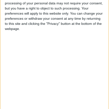
processing of your personal data may not require your consent,
nettement (3-0). Il a également signé une passe décisive sur le
but you have a right to object to such processing. Your
deuxième but.
preferences will apply to this website only. You can change your
preferences or withdraw your consent at any time by returning
Accroché par la Zambie lors du second match (0-0), que
to this site and clicking the "Privacy" button at the bottom of the
Belmokhtar avait joué en intégralité, le Maroc a décroché son
webpage.
billet pour les quarts de finale de la compétition, avec une
première place du groupe partagée avec la Zambie. Les
Lionceaux de l’Atlas seront opposés à l’Afrique du Sud jeudi
(20h).