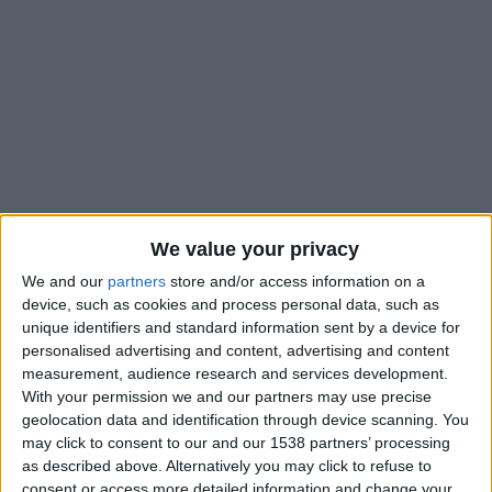
We value your privacy
We and our
partners
store and/or access information on a
device, such as cookies and process personal data, such as
unique identifiers and standard information sent by a device for
personalised advertising and content, advertising and content
measurement, audience research and services development.
Malgré
une erreur lourde de conséquence
contre Brest (1-2)
With your permission we and our partners may use precise
samedi dernier, Adi Hütter a confirmé Philipp Köhn dans le
geolocation data and identification through device scanning. You
but monégasque pour le choc face à Marseille. «
Nous avons
may click to consent to our and our 1538 partners’ processing
confiance en Philipp
, a expliqué l’Autrichien en conférence de
as described above. Alternatively you may click to refuse to
presse.
Nous avons eu une conversation tous les deux. Il en a
consent or access more detailed information and change your