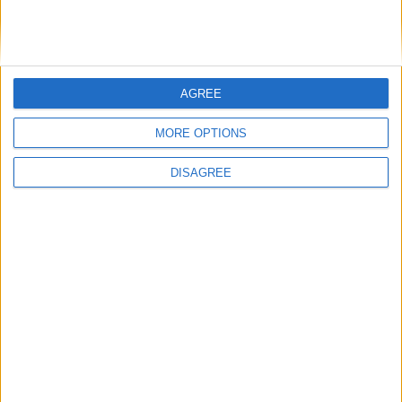
Nom
*
AGREE
MORE OPTIONS
E-mail
*
DISAGREE
Site web
Enregistrer mon nom, mon e-mail et mon site
dans le navigateur pour mon prochain commentaire.