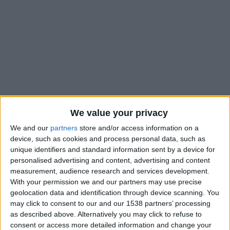
We value your privacy
We and our
partners
store and/or access information on a
device, such as cookies and process personal data, such as
unique identifiers and standard information sent by a device for
personalised advertising and content, advertising and content
Il y a quasiment un an jour pour jour,
L’Équipe
indiquait que l’un
measurement, audience research and services development.
des adjoints d’Adi Hütter, Damien Perrinelle, ambitionnait
With your permission we and our partners may use precise
d’obtenir son Brevet d’Entraîneur Professionnel de Football
geolocation data and identification through device scanning. You
(BEPF) au moyen d’une validation d’acquis d’expérience. Il est
may click to consent to our and our 1538 partners’ processing
désormais, comme qui dirait, sur la voie royale, puisque le
as described above. Alternatively you may click to refuse to
Monégasque a été admis à la formation continue du BEPF ce
consent or access more detailed information and change your