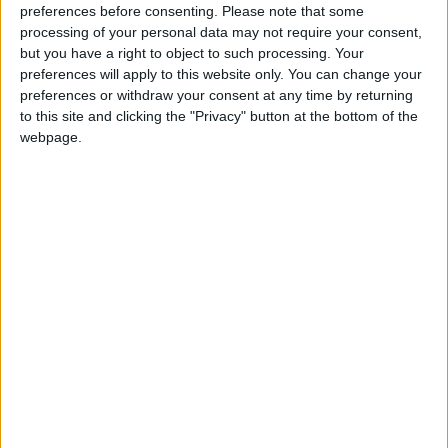
preferences before consenting.
Please note that some
mardi.
processing of your personal data may not require your consent,
but you have a right to object to such processing. Your
Perrinelle a donc passé avec succès les tests d’entrée
preferences will apply to this website only. You can change your
effectués les 22 et 23 avril. La Fédération française de
preferences or withdraw your consent at any time by returning
football a précisé le déroulé de cette année de formation,
to this site and clicking the "Privacy" button at the bottom of the
avec «
treize sessions organisées sur une année, du 23 juin
webpage.
2025 au 17 juin 2026
», et une «
alternance entre les modules
au CNF Clairefontaine et une immersion dans les clubs
professionnels
».
Dans la promotion de dix élèves à laquelle Perrinelle
appartient et qui a été annoncée ce mardi, on retrouve
notamment l’ancien Monégasque (2006-2008) Sylvain
Monsoreau. Le BEPF est le plus haut diplôme de coaching en
France auquel peut prétendre un entraîneur. Il est nécessaire
pour pouvoir entraîner en Ligue 1, Ligue 2 et National, ou pour
pouvoir diriger une sélection nationale.