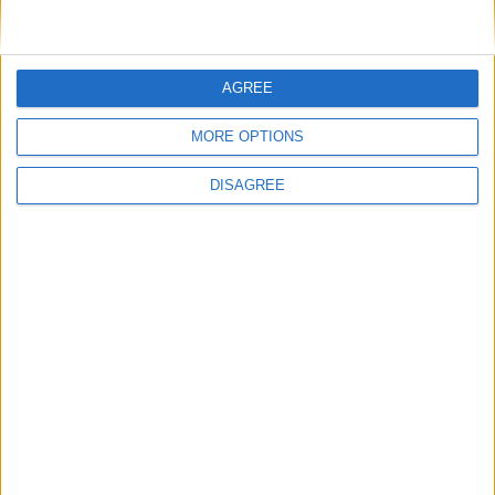
AGREE
Nom
*
MORE OPTIONS
DISAGREE
E-mail
*
Site web
Enregistrer mon nom, mon e-mail et mon site
dans le navigateur pour mon prochain commentaire.