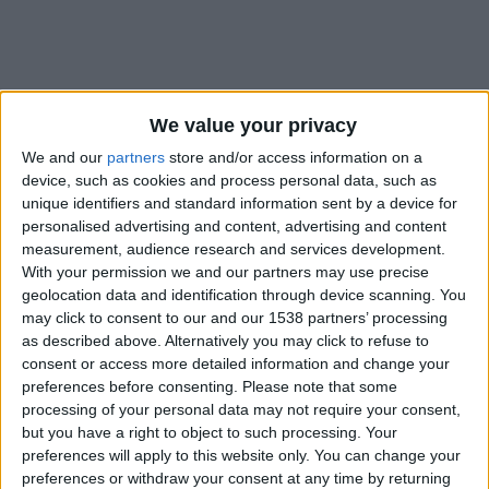
We value your privacy
We and our
partners
store and/or access information on a
device, such as cookies and process personal data, such as
unique identifiers and standard information sent by a device for
personalised advertising and content, advertising and content
measurement, audience research and services development.
With your permission we and our partners may use precise
geolocation data and identification through device scanning. You
Denis Zakaria ne jouera pas avec la Suisse au cours de cette
may click to consent to our and our 1538 partners’ processing
dernière trêve internationale. Murat Yakin, le sélectionneur de
as described above. Alternatively you may click to refuse to
la
Nati
, a indiqué lors du point presse de vendredi que le
consent or access more detailed information and change your
preferences before consenting.
Please note that some
capitaine de l’AS Monaco souffrait de «
problèmes
processing of your personal data may not require your consent,
musculaires
». «
Il doit rentrer, il ne peut pas jouer. C’est
but you have a right to object to such processing. Your
dommage
», a-t-il ajouté, dans des propos relayés par
Blick
.
preferences will apply to this website only. You can change your
preferences or withdraw your consent at any time by returning