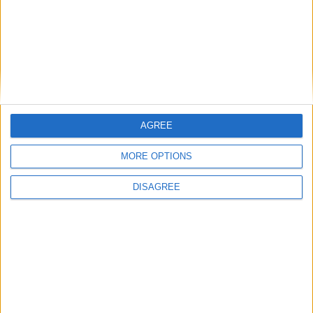
Zakaria
,
Infirmerie
,
Sélections nationales
,
Suisse
.
Vanderson titulaire pour la
Les résultats des
première d’Ancelotti avec le
internationaux
Brésil
AGREE
DANS L'ACTU
MORE OPTIONS
Monaco passe à l’attaque pour Ghedjemis
DISAGREE
7 août 2026
Akliouche, Balogun… Filipe Luis évoque le mercato et attend des
renforts
7 août 2026
Akliouche : « Ce n’est pas un au revoir, c’est un merci »
7 août 2026
Mawissa s’excuse d’avoir blessé Uche
7 août 2026