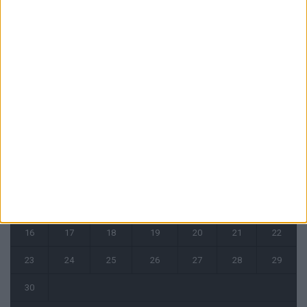
CALENDRIER
juin 2025
L
M
M
J
V
S
D
1
2
3
4
5
6
7
8
9
10
11
12
13
14
15
16
17
18
19
20
21
22
23
24
25
26
27
28
29
30