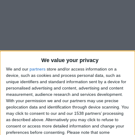
We value your privacy
We and our
partners
store and/or access information on a
device, such as cookies and process personal data, such as
unique identifiers and standard information sent by a device for
personalised advertising and content, advertising and content
L’AS Monaco poursuit sa politique de recrutement agressive
measurement, audience research and services development.
With your permission we and our partners may use precise
sur le marché des jeunes joueurs. D’après L’Équipe, les
geolocation data and identification through device scanning. You
dirigeants monégasques devraient signer David Dunne, ailier
may click to consent to our and our 1538 partners’ processing
gauche de 16 ans qui évolue à Cork City. Le transfert semblait
as described above. Alternatively you may click to refuse to
toutefois dans les tuyaux dès le mois d’avril, comme révélé
consent or access more detailed information and change your
par
EchoLIVE.ie
. L’Irlandais s’engagerait libre.
preferences before consenting.
Please note that some