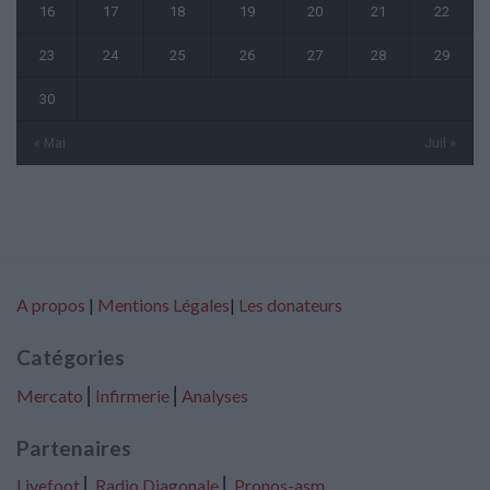
16
17
18
19
20
21
22
23
24
25
26
27
28
29
30
« Mai
Juil »
A propos
|
Mentions Légales
|
Les donateurs
Catégories
Mercato
⎢
Infirmerie
⎢
Analyses
Partenaires
Livefoot
⎢
Radio Diagonale
⎢
Pronos-asm