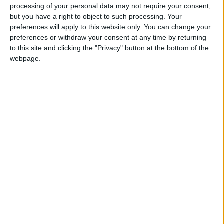
processing of your personal data may not require your consent,
but you have a right to object to such processing. Your
Précoce, Dunne a déjà disputé cette saison trois rencontres
preferences will apply to this website only. You can change your
en
Premier Division
, l’élite du championnat irlandais, alors
preferences or withdraw your consent at any time by returning
qu’il n’avait encore que 15 ans. Il est également international
to this site and clicking the "Privacy" button at the bottom of the
U18. À l’été 2024, il avait notamment réalisé un essai de sept
webpage.
jours avec la Real Sociedad. Un essai qui avait suivi sa
désignation comme joueur U15 de la saison.