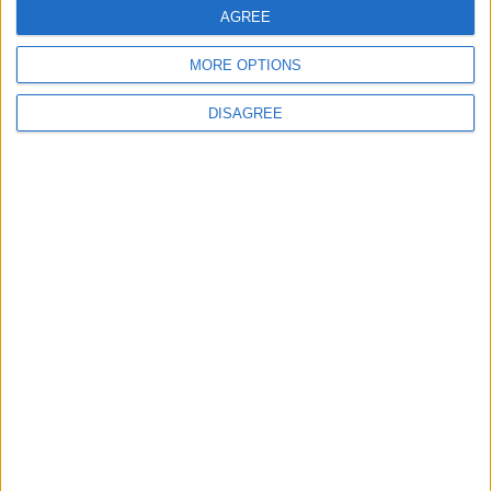
AGREE
MORE OPTIONS
Site web
DISAGREE
Enregistrer mon nom, mon e-mail et mon site
dans le navigateur pour mon prochain commentaire.
DANS L'ACTU
Filipe Luis : « Une expérience qui va nous servir cette saison »
10 août 2026
Filipe Luis veut garder Camara