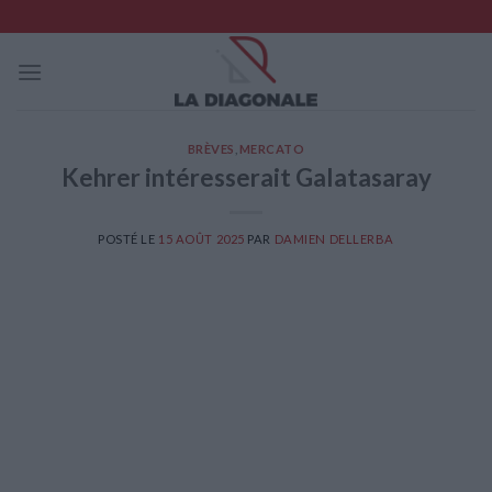
Skip
to
content
BRÈVES
,
MERCATO
Kehrer intéresserait Galatasaray
POSTÉ LE
15 AOÛT 2025
PAR
DAMIEN DELLERBA