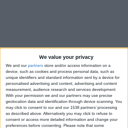
We value your privacy
We and our
partners
store and/or access information on a
device, such as cookies and process personal data, such as
unique identifiers and standard information sent by a device for
Cet été, Galatasaray a officiellement enregistré l’arrivée
personalised advertising and content, advertising and content
définitive d’Ismail Jakobs contre 8 millions d’euros, en levant
measurement, audience research and services development.
l’obligation d’achat du joueur déjà prêté l’été dernier. Mais il
With your permission we and our partners may use precise
geolocation data and identification through device scanning. You
se pourrait que le Sénégalais ne soit pas l’unique mouvement
may click to consent to our and our 1538 partners’ processing
en provenance de l’AS Monaco. Selon une indiscrétion de
Foot
as described above. Alternatively you may click to refuse to
Mercato
, Thilo Kehrer serait pisté par le club turc, qui
consent or access more detailed information and change your
recherche un défenseur et qui ciblerait aussi Benjamin Pavard
preferences before consenting.
Please note that some