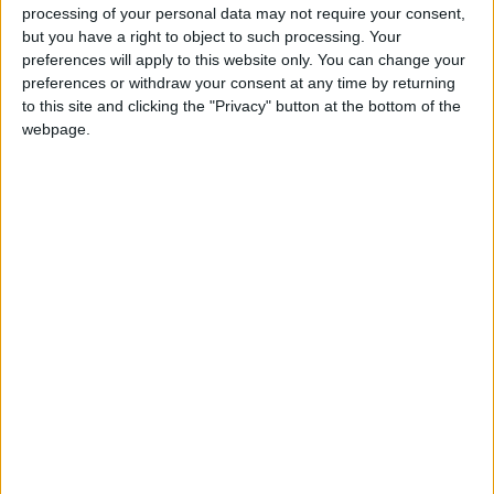
et John Stones.
processing of your personal data may not require your consent,
but you have a right to object to such processing. Your
preferences will apply to this website only. You can change your
Même si un départ ne semble pas à l’ordre du jour, le vice-
preferences or withdraw your consent at any time by returning
capitaine monégasque n’est pour l’instant pas sûr de rester un
to this site and clicking the "Privacy" button at the bottom of the
titulaire incontournable de la défense d’Adi Hütter avec la
webpage.
concurrence accrue depuis l’arrivée d’Eric Dier et la montée
en puissance de Christian Mawissa depuis la fin de la saison
dernière. Le défenseur allemand de 28 ans est sous contrat
avec l’ASM jusqu’en 2028.