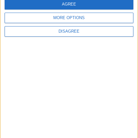
AGREE
MORE OPTIONS
Site web
DISAGREE
Enregistrer mon nom, mon e-mail et mon site
dans le navigateur pour mon prochain commentaire.
DANS L'ACTU
Crystal Palace aurait fait une offre pour Camara, d’autres clubs anglais
prêts à dégainer