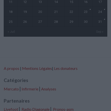
11
12
13
14
15
16
17
18
19
20
21
22
23
24
25
26
27
28
29
30
31
« Juil
Sep »
A propos
|
Mentions Légales
|
Les donateurs
Catégories
Mercato
⎢
Infirmerie
⎢
Analyses
Partenaires
Livefoot
⎢
Radio Diagonale
⎢
Pronos-asm