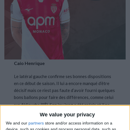
Caio Henrique
Le latéral gauche confirme ses bonnes dispositions
en ce début de saison. Il lui a encore manqué d’être
décisif mais ce n’est pas faute d’avoir fourni quelques
bons ballons pour faire des différences, comme celui
e
sur Akliouche (9
). Son jeu long a été précis et il ne
s’est pas économisé pour attaquer son couloir. Il a eu
We value your privacy
beaucoup de travail sur le plan défensif, avec
We and our
partners
store and/or access information on a
notamment les montées de Meunier, mais il a été
device, such as cookies and process personal data, such as