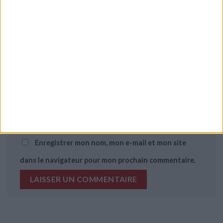
Nom
*
E-mail
*
Site web
Enregistrer mon nom, mon e-mail et mon site
dans le navigateur pour mon prochain commentaire.