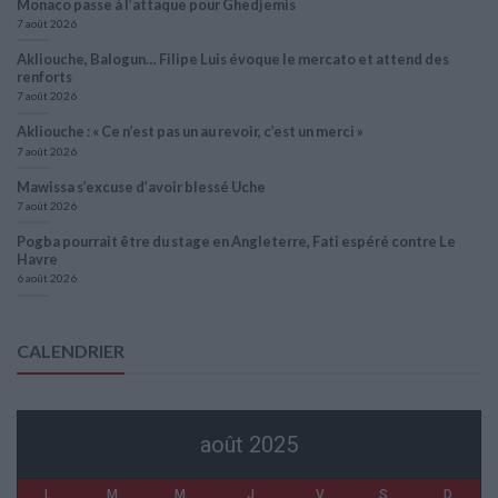
Monaco passe à l’attaque pour Ghedjemis
7 août 2026
Akliouche, Balogun… Filipe Luis évoque le mercato et attend des
renforts
7 août 2026
Akliouche : « Ce n’est pas un au revoir, c’est un merci »
7 août 2026
Mawissa s’excuse d’avoir blessé Uche
7 août 2026
Pogba pourrait être du stage en Angleterre, Fati espéré contre Le
Havre
6 août 2026
CALENDRIER
août 2025
L
M
M
J
V
S
D