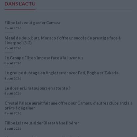
DANS L'ACTU
Filipe Luis veut garder Camara
9 août 2026
Mené de deux buts, Monaco s’offre un succès de prestige face à
Liverpool (3-2)
9 août 2026
Le Groupe Élite s’impose face à la Juventus
8 août 2026
Le groupe du stage en Angleterre : avec Fati, Pogba et Zakaria
8 août 2026
Le dossier Lira toujours en attente ?
8 août 2026
Crystal Palace aurait fait une offre pour Camara, d’autres clubs anglais
prêts à dégainer
8 août 2026
Filipe Luis veut aider Biereth à se libérer
8 août 2026