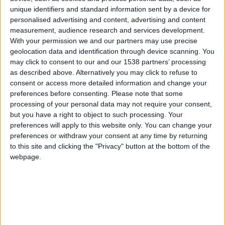
volontiers accrocheur et il a su s’en sortir avec les
unique identifiers and standard information sent by a device for
honneurs sur ce point, rarement pris en défaut.
personalised advertising and content, advertising and content
e
Remplacé en fin de match par
Ouattara
(85
), qui a
measurement, audience research and services development.
With your permission we and our partners may use precise
été mis au supplice défensivement et est coupable
geolocation data and identification through device scanning. You
sur le but.
may click to consent to our and our 1538 partners’ processing
as described above. Alternatively you may click to refuse to
consent or access more detailed information and change your
preferences before consenting.
Please note that some
processing of your personal data may not require your consent,
but you have a right to object to such processing. Your
preferences will apply to this website only. You can change your
preferences or withdraw your consent at any time by returning
to this site and clicking the "Privacy" button at the bottom of the
webpage.