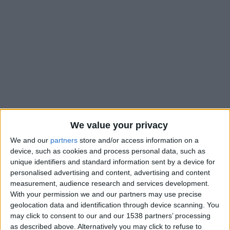
We value your privacy
We and our
partners
store and/or access information on a
device, such as cookies and process personal data, such as
unique identifiers and standard information sent by a device for
personalised advertising and content, advertising and content
Leur signature avait été annoncée au mois d’août et l’AS
measurement, audience research and services development.
Monaco les a officialisées ce jeudi. Daryl Leunga Leunga (17
With your permission we and our partners may use precise
ans), Matthias Wamu (16 ans) et Ekene Chukwuani (16 ans)
geolocation data and identification through device scanning. You
ont signé un contrat professionnel avec le club de la
may click to consent to our and our 1538 partners’ processing
Principauté. Ils rejoignent avec effet immédiat le Groupe Élite
as described above. Alternatively you may click to refuse to