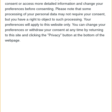
consent or access more detailed information and change your
entraîné par Djimi Traoré.
preferences before consenting.
Please note that some
processing of your personal data may not require your consent,
Le défenseur central Leunga Leunga arrive en provenance du
but you have a right to object to such processing. Your
Standard de Liège pour qui l’ASM aurait déboursé 1,5 million
preferences will apply to this website only. You can change your
d’euros, avec un pourcentage à la revente supérieur à 20 %
preferences or withdraw your consent at any time by returning
inclus dans la transaction. Il aurait signé pour quatre saisons,
to this site and clicking the "Privacy" button at the bottom of the
webpage.
selon les informations parues à l’époque dans la presse belge.
Deux millions d’euros, c’est ce que le club de la Principauté
aurait dépensé pour faire venir Matthias Wamu, qui portait
les couleurs de La Gantoise. Le milieu défensif évoluait la
saison passée avec la réserve et les U18 de la formation
belge.
Enfin, l’arrivée d’Ekene Chukwuani se serait faite également
contre deux millions d’euros. L’attaquant danois, international
U17, avait terrorisé les défenses la saison passée dans le
championnat U17 de son pays avec 25 buts inscrits en 23