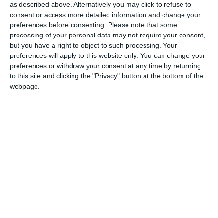
as described above. Alternatively you may click to refuse to
point pour moi, du fait de notre but inscrit à la fin. Cela a donc
consent or access more detailed information and change your
été davantage vu comme une victoire, alors qu’aujourd’hui,
preferences before consenting.
Please note that some
nous ne sommes pas satisfaits parce que nous voulions nous
processing of your personal data may not require your consent,
imposer.
»
but you have a right to object to such processing. Your
preferences will apply to this website only. You can change your
L’entraîneur monégasque a qualifié celui de ce dimanche
preferences or withdraw your consent at any time by returning
to this site and clicking the "Privacy" button at the bottom of the
d’étrange : «
C’est un résultat un peu étrange en raison des
webpage.
faits de jeu et des penaltys sifflés de part et d’autre. Nous
voulions forcément gagner et l’équipe a essayé de marquer
un troisième but jusqu’à la fin. Nous avons essayé d’apporter
du danger par des centres et en jouant vite, mais Nice a su
bien défendre, il faut les féliciter pour ça. Nous avions le
contrôle de la rencontre mais nous n’avons pas trouvé la
bonne situation pour faire la différence.
»
Alors que l’ASM était menée de deux buts et bien mal
embarquée, Hütter a indiqué n’avoir jamais perdu espoir :
«
Premièrement, j’essaye d’être toujours positif car il y a