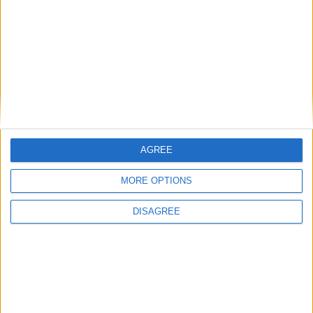
Laisser un commentaire
Votre adresse e-mail ne sera pas publiée.
Les champs
obligatoires sont indiqués avec
*
Commentaire
*
AGREE
MORE OPTIONS
DISAGREE
Nom
*
E-mail
*