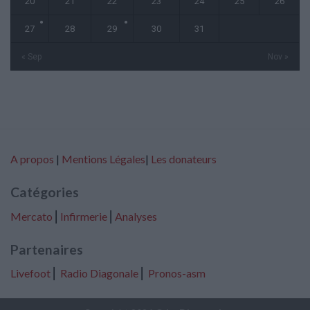
20
21
22
23
24
25
26
27
28
29
30
31
« Sep
Nov »
A propos
|
Mentions Légales
|
Les donateurs
Catégories
Mercato
⎢
Infirmerie
⎢
Analyses
Partenaires
Livefoot
⎢
Radio Diagonale
⎢
Pronos-asm