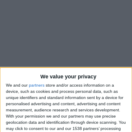
We value your privacy
We and our
partners
store and/or access information on a
device, such as cookies and process personal data, such as
Deux matches et deux nuls cette semaine pour l’AS Monaco.
unique identifiers and standard information sent by a device for
Deux résultats identiques (2-2) mais Adi Hütter apprécie
personalised advertising and content, advertising and content
différemment celui de Nice que celui de Manchester City :
measurement, audience research and services development.
«
Nous avons concédé deux nuls cette semaine face à
With your permission we and our partners may use precise
Manchester City et Nice, qui n’ont pas la même saveur pour
geolocation data and identification through device scanning. You
may click to consent to our and our 1538 partners’ processing
moi. Le résultat obtenu contre les Citizens était plus qu’un