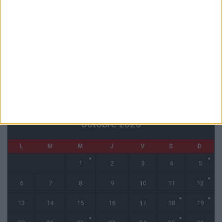
La plainte sur le partenariat avec la R.D. Congo classée sans suite
6 août 2026
1 COMMENT
Fati et Pogba encore indisponibles contre Getafe
6 août 2026
CALENDRIER
octobre 2025
L
M
M
J
V
S
D
1
2
3
4
5
6
7
8
9
10
11
12
13
14
15
16
17
18
19