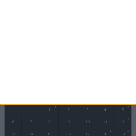
6 août 2026
La plainte sur le partenariat avec la R.D. Congo classée sans suite
6 août 2026
1 COMMENT
Fati et Pogba encore indisponibles contre Getafe
6 août 2026
CALENDRIER
octobre 2025
L
M
M
J
V
S
D
1
2
3
4
5
6
7
8
9
10
11
12
13
14
15
16
17
18
19