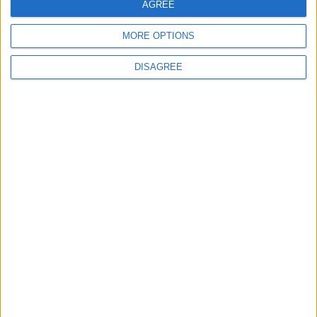
AGREE
MORE OPTIONS
Site web
DISAGREE
Enregistrer mon nom, mon e-mail et mon site
dans le navigateur pour mon prochain commentaire.
DANS L'ACTU
Monaco passe à l’attaque pour Ghedjemis
7 août 2026