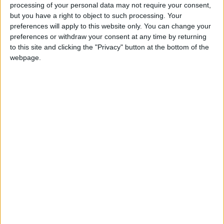
processing of your personal data may not require your consent,
18 octobre, il devrait donc y avoir un nouveau technicien sur
but you have a right to object to such processing. Your
le banc monégasque.
preferences will apply to this website only. You can change your
preferences or withdraw your consent at any time by returning
Comment révélé par le quotidien sportif, il se pourrait que ce
to this site and clicking the "Privacy" button at the bottom of the
soit Edin Terzic qui prenne la succession d’Hütter. Des
webpage.
négociations avec l’ancien entraîneur du Borussia Dortmund,
libre de tout contrat depuis juin 2024, seraient en cours et le
président de l’ASM, Dmitry Rybolovlev, aurait même pris la
main dans le dossier.