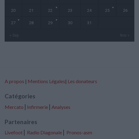
20
21
22
23
24
25
26
27
28
29
30
31
« Sep
Nov »
A propos
|
Mentions Légales
|
Les donateurs
Catégories
Mercato
⎢
Infirmerie
⎢
Analyses
Partenaires
Livefoot
⎢
Radio Diagonale
⎢
Pronos-asm