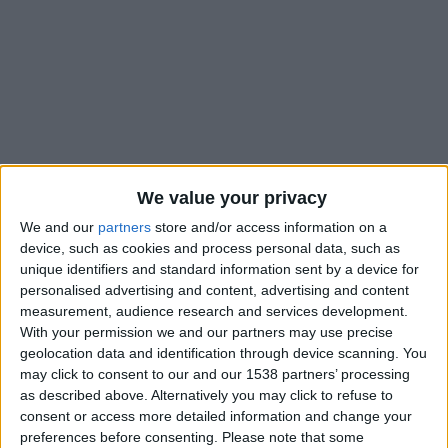
We value your privacy
We and our
partners
store and/or access information on a
device, such as cookies and process personal data, such as
unique identifiers and standard information sent by a device for
personalised advertising and content, advertising and content
measurement, audience research and services development.
La sortie est proche pour Adi Hütter. L’AS Monaco semble
With your permission we and our partners may use precise
bien décidée à se séparer de son entraîneur, sous contrat
geolocation data and identification through device scanning. You
jusqu’en 2027 depuis sa prolongation de deux ans au mois de
may click to consent to our and our 1538 partners’ processing
janvier. D’après
L’Équipe
, le cas de l’Autrichien devrait être
as described above. Alternatively you may click to refuse to
réglé d’ici les prochaines 72 heures, alors que la trêve
consent or access more detailed information and change your
internationale vient de débuter. Pour la réception d’Angers, le
preferences before consenting.
Please note that some