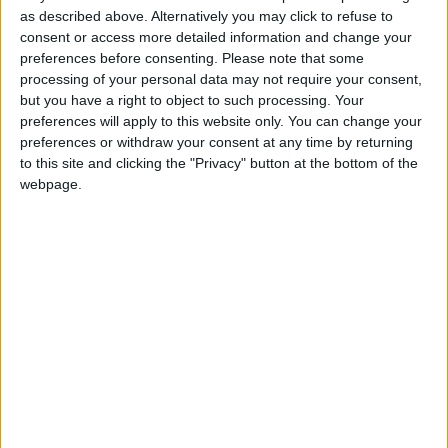
pouvait pas ignorer ce qui se tramait en coulisses.
as described above. Alternatively you may click to refuse to
consent or access more detailed information and change your
preferences before consenting.
Please note that some
Ce jeudi, il semble que les formalités pour se séparer
processing of your personal data may not require your consent,
officiellement de l’entraîneur de 55 ans aient été enclenchées,
but you have a right to object to such processing. Your
comme le révèle l’
AFP
. Hütter et ses adjoints, Christian
preferences will apply to this website only. You can change your
Peintinger et Klaus Schmidt, qui connaîtront le même sort,
preferences or withdraw your consent at any time by returning
auraient annoncé leur départ aux joueurs après l’entraînement
to this site and clicking the "Privacy" button at the bottom of the
webpage.
du jour.
Arrivé en juillet 2023, Hütter va donc quitter le Rocher un peu
plus de deux ans après l’avoir rejoint. Malgré plusieurs
secousses au cours de ces deux dernières saisons, l’ancien
entraîneur du Borussia Mönchengladbach aura réussi à
atteindre les objectifs fixés par les dirigeants en permettant à
l’ASM de renouer avec la Ligue des champions à deux
reprises. Mais les récents mauvais résultats, le contenu
inquiétant dans rencontres et la rupture avec une partie de
son vestiaire auront eu raison de lui.