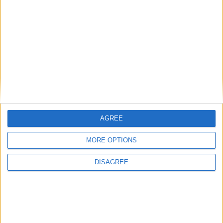
monde
Laisser un commentaire
Votre adresse e-mail ne sera pas publiée.
Les champs
obligatoires sont indiqués avec
*
Commentaire
*
AGREE
MORE OPTIONS
DISAGREE
Nom
*
E-mail
*