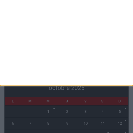
Akliouche va passer sa visite médicale avec le PSG
6 août 2026
La plainte sur le partenariat avec la R.D. Congo classée sans suite
6 août 2026
1 COMMENT
Fati et Pogba encore indisponibles contre Getafe
6 août 2026
CALENDRIER
octobre 2025
L
M
M
J
V
S
D
1
2
3
4
5
6
7
8
9
10
11
12