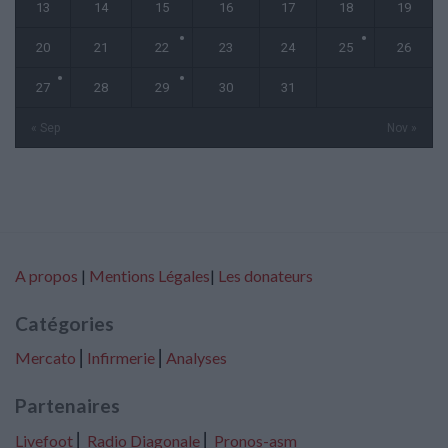
13
14
15
16
17
18
19
20
21
22
23
24
25
26
27
28
29
30
31
« Sep
Nov »
A propos
|
Mentions Légales
|
Les donateurs
Catégories
Mercato
⎢
Infirmerie
⎢
Analyses
Partenaires
Livefoot
⎢
Radio Diagonale
⎢
Pronos-asm