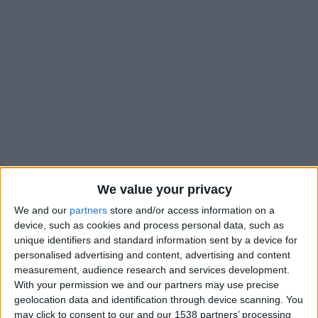
We value your privacy
We and our
partners
store and/or access information on a
Au lendemain du match nul dans le derby contre Nice,
device, such as cookies and process personal data, such as
L’Équipe
avait annoncé que le renvoi d’Adi Hütter de l’AS
unique identifiers and standard information sent by a device for
personalised advertising and content, advertising and content
Monaco serait effectif sous 72 heures. S’il a passé les derniers
measurement, audience research and services development.
jours à diriger l’entraînement des joueurs qui ne sont pas
With your permission we and our partners may use precise
partis en sélection, comme si de rien n’était et sans avoir la
geolocation data and identification through device scanning. You
moindre nouvelle de la part de ses dirigeants, l’Autrichien ne
may click to consent to our and our 1538 partners’ processing