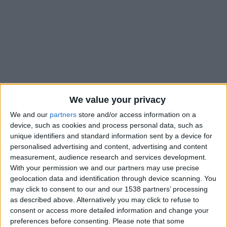
We value your privacy
We and our
partners
store and/or access information on a
device, such as cookies and process personal data, such as
unique identifiers and standard information sent by a device for
personalised advertising and content, advertising and content
measurement, audience research and services development.
Mohammed Salisu et le Ghana ont validé leur ticket pour la
With your permission we and our partners may use precise
Coupe du monde en juin prochain. Les
Black Stars
ont battu
geolocation data and identification through device scanning. You
les Comores (1-0) dans le dernier match des éliminatoires de
may click to consent to our and our 1538 partners’ processing
la zone Afrique. Le défenseur de l’AS Monaco, buteur lors du
as described above. Alternatively you may click to refuse to
précédent match contre la République centrafricaine, a joué
consent or access more detailed information and change your
preferences before consenting.
Please note that some
l’intégralité de la rencontre.