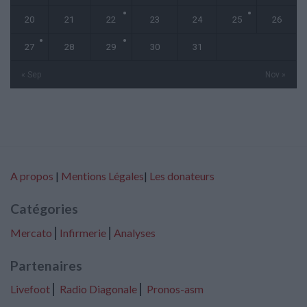
20
21
22
23
24
25
26
27
28
29
30
31
« Sep
Nov »
A propos
|
Mentions Légales
|
Les donateurs
Catégories
Mercato
⎢
Infirmerie
⎢
Analyses
Partenaires
Livefoot
⎢
Radio Diagonale
⎢
Pronos-asm