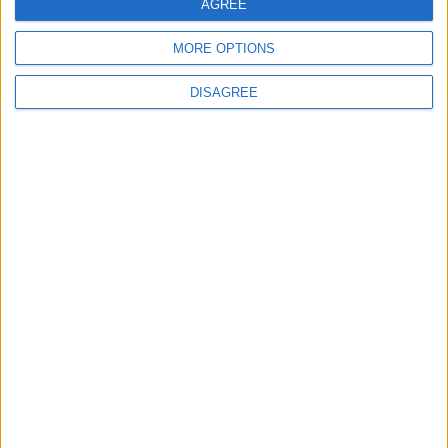
AGREE
MORE OPTIONS
Site web
DISAGREE
Enregistrer mon nom, mon e-mail et mon site
dans le navigateur pour mon prochain commentaire.
DANS L'ACTU
Monaco passe à l’attaque pour Ghedjemis
7 août 2026
Akliouche, Balogun… Filipe Luis évoque le mercato et attend des