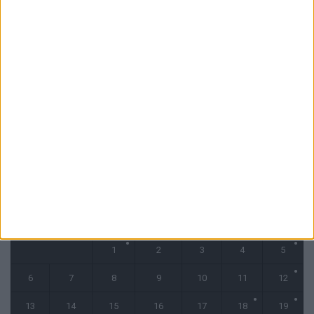
6 août 2026
La plainte sur le partenariat avec la R.D. Congo classée sans suite
6 août 2026
1 COMMENT
Fati et Pogba encore indisponibles contre Getafe
6 août 2026
CALENDRIER
octobre 2025
L
M
M
J
V
S
D
1
2
3
4
5
6
7
8
9
10
11
12
13
14
15
16
17
18
19