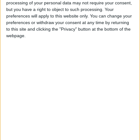
processing of your personal data may not require your consent,
but you have a right to object to such processing. Your
Cette qualification du Ghana pourrait être suivie de celles de
preferences will apply to this website only. You can change your
la France de Maghnes Akliouche, ce lundi, ou encore du
preferences or withdraw your consent at any time by returning
Sénégal de Krépin Diatta et Lamine Camara
(forfait pour ce
to this site and clicking the "Privacy" button at the bottom of the
rassemblement)
, mardi. Le Danemark de Mika Biereth, qui n’a
webpage.
joué que 20 minutes sur ce rassemblement contre la Grèce,
n’en est plus très loin.