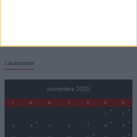
Officiel : Cabral prolonge jusqu’en 2031
5 août 2026
L’agent de Golovin confirme des négociations avec d’autres clubs
4 août 2026
« Une ode à l’été monégasque » : le troisième maillot dévoilé
4 août 2026
CALENDRIER
novembre 2025
L
M
M
J
V
S
D
1
2
3
4
5
6
7
8
9