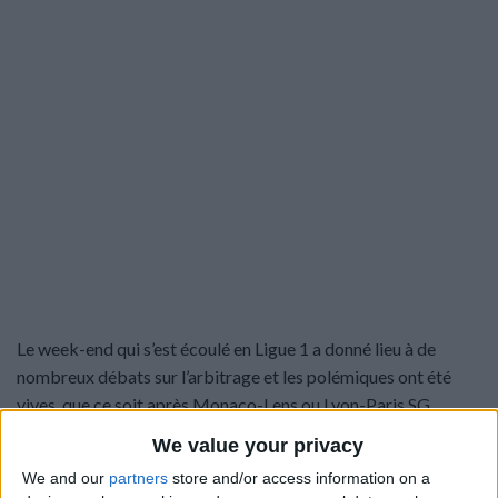
Le week-end qui s’est écoulé en Ligue 1 a donné lieu à de
nombreux débats sur l’arbitrage et les polémiques ont été
vives, que ce soit après Monaco-Lens ou Lyon-Paris SG.
Thiago Scuro
s’était e
xp
rimé
à l’issue de la défaite
We value your privacy
monégasque pour s’indigner de la prestation de Bastien
We and our
partners
store and/or access information on a
Dechepy, l’arbitre de la rencontre, mais plus globalement