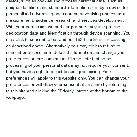
device, such as cookies and process personal data, such as
pour se plaindre d’un système qui ne laissait pas beaucoup de
unique identifiers and standard information sent by a device for
place au dialogue. Dans
L’Équipe
, le directeur général de
personalised advertising and content, advertising and content
l’ASM a voulu approfondir sa réflexion, non sans reconnaître
measurement, audience research and services development.
With your permission we and our partners may use precise
que protester juste à la fin des matches n’était «
pas le bon
geolocation data and identification through device scanning. You
moment, car tout le monde est encore dans l’émotion.
»
may click to consent to our and our 1538 partners’ processing
as described above. Alternatively you may click to refuse to
Mais en préambule, le Brésilien s’est montré clair : l’AS
consent or access more detailed information and change your
Monaco ne cherche ni polémique ni posture, mais davantage
preferences before consenting.
Please note that some
de dialogue. «
Il n’y a rien de personnel et on ne le fait pas
processing of your personal data may not require your consent,
but you have a right to object to such processing. Your
pour se plaindre des décisions qui concernent Monaco
, a-t-il
preferences will apply to this website only. You can change your
expliqué au quotidien.
L’arbitrage occupe un rôle important
preferences or withdraw your consent at any time by returning
dans le foot et, de mon point de vue, il devrait y avoir plus
to this site and clicking the "Privacy" button at the bottom of the
d’échanges, d’occasions de trouver des solutions ensemble
webpage.
quand le contexte l’impose et d’aider l’arbitrage à progresser.
»
Monaco a envoyé un courrier à la FFF
Scuro regrette un système encore trop opaque : «
Je trouve