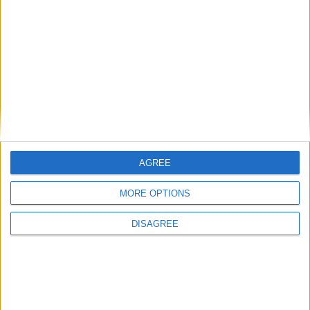
AGREE
MORE OPTIONS
DISAGREE
Catégorie :
Breakings news
,
Brèves
,
Ligue 1
Tags :
arbitrage
,
AS
Monaco
,
Ligue 1
,
Thiago Scuro
.
Podcast : Le Débrief de
Michal grimpe chez les