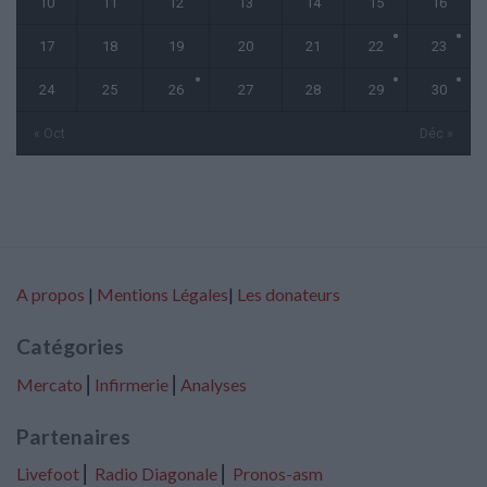
10
11
12
13
14
15
16
17
18
19
20
21
22
23
24
25
26
27
28
29
30
« Oct
Déc »
A propos
|
Mentions Légales
|
Les donateurs
Catégories
Mercato
⎢
Infirmerie
⎢
Analyses
Partenaires
Livefoot
⎢
Radio Diagonale
⎢
Pronos-asm