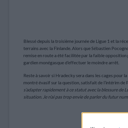
Blessé depuis la troisième journée de Ligue 1 et la ré
terrains avec la Finlande. Alors que Sébastien Pocognol
remise en route a été facilitée par la faible oppositio
gardien monégasque d’effectuer le moindre arrêt.
Reste à savoir si Hradecky sera dans les cages pour la 
montré évasif sur la question, satisfait de l’intérim de 
s’adapter rapidement à ce statut avec la blessure de Luk
situation. Je n’ai pas trop envie de parler du futur nu