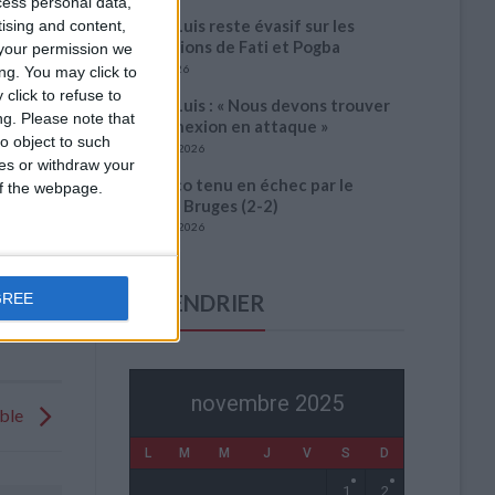
cess personal data,
Filipe Luis reste évasif sur les
tising and content,
conditions de Fati et Pogba
your permission we
1 août 2026
ng. You may click to
click to refuse to
Filipe Luis : « Nous devons trouver
ng.
Please note that
la connexion en attaque »
o object to such
31 juillet 2026
ces or withdraw your
Monaco tenu en échec par le
 of the webpage.
Cercle Bruges (2-2)
31 juillet 2026
GREE
CALENDRIER
novembre 2025
oble
L
M
M
J
V
S
D
1
2