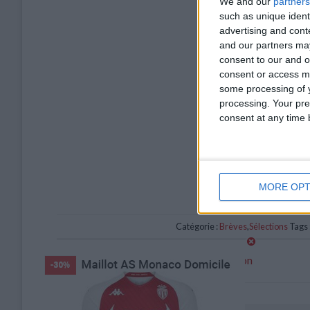
We and our
partners
such as unique ident
advertising and con
and our partners may
consent to our and o
consent or access m
some processing of y
processing. Your pre
consent at any time b
MORE OPT
Catégorie :
Brèves
,
Sélections
Tags 
Un doublé pour Brunner en sélection