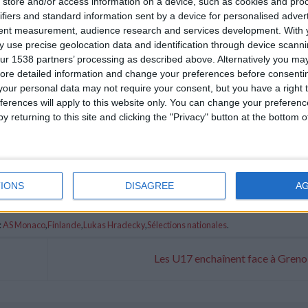
store and/or access information on a device, such as cookies and pro
ifiers and standard information sent by a device for personalised adver
tent measurement, audience research and services development.
With 
 use precise geolocation data and identification through device scanni
ur 1538 partners’ processing as described above. Alternatively you may 
ore detailed information and change your preferences before consenti
our personal data may not require your consent, but you have a right t
ferences will apply to this website only. You can change your preferen
y returning to this site and clicking the "Privacy" button at the bottom
IONS
DISAGREE
A
:
AS Monaco
,
Finlande
,
Lukas Hradecky
,
Sélections nationales
.
Les U17 enchaînent face à Gren