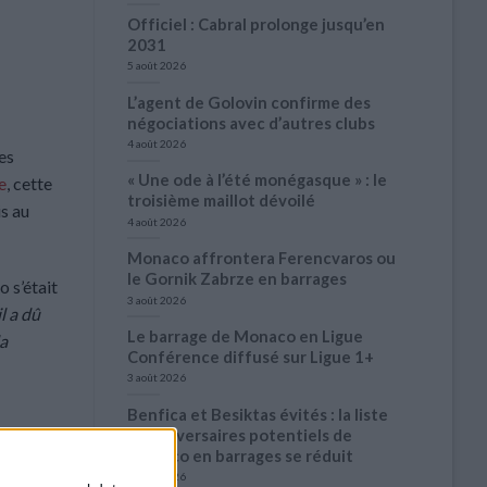
Officiel : Cabral prolonge jusqu’en
2031
5 août 2026
L’agent de Golovin confirme des
négociations avec d’autres clubs
4 août 2026
es
« Une ode à l’été monégasque » : le
e
, cette
troisième maillot dévoilé
is au
4 août 2026
Monaco affrontera Ferencvaros ou
le Gornik Zabrze en barrages
o s’était
3 août 2026
l a dû
Le barrage de Monaco en Ligue
la
Conférence diffusé sur Ligue 1+
3 août 2026
Benfica et Besiktas évités : la liste
des adversaires potentiels de
Monaco en barrages se réduit
3 août 2026