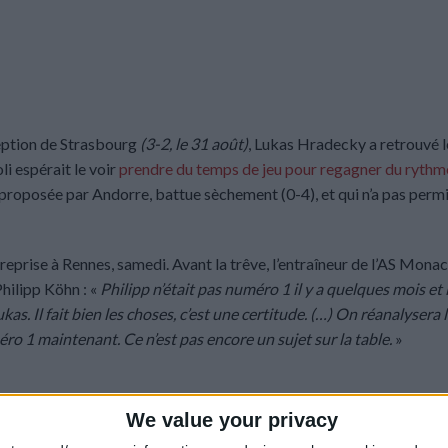
ception de Strasbourg
(3-2, le 31 août)
, Lukas Hradecky a retrouvé l
i espérait le voir
prendre du temps de jeu pour regagner du rythm
n proposée par Andorre, battue sèchement (0-4), et qui n’a pas perm
reprise à Rennes, samedi. Avant la trêve, l’entraîneur de l’AS Monac
Philipp Köhn : «
Philipp n’était pas numéro 1 il y a quelques mois et i
as. Il fait bien les choses, c’est une certitude. (…) On réanalysera 
méro 1 maintenant. Ce n’est pas encore un sujet sur la table.
»
We value your privacy