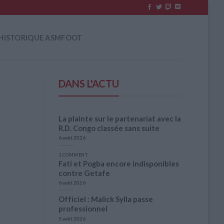
HISTORIQUE ASMFOOT
DANS L'ACTU
La plainte sur le partenariat avec la
R.D. Congo classée sans suite
6 août 2026
1 COMMENT
Fati et Pogba encore indisponibles
contre Getafe
6 août 2026
Officiel : Malick Sylla passe
professionnel
5 août 2026