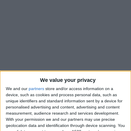
We value your privacy
We and our
partners
store and/or access information on a
Jugé homme du match par l’UEFA lors du nul face à Paphos
device, such as cookies and process personal data, such as
(2-2) malgré un but contre son camp, Mohammed Salisu a
unique identifiers and standard information sent by a device for
poussé un coup de gueule en zone mixte. Le Ghanéen a pointé
personalised advertising and content, advertising and content
du doigt une mentalité défaillante au sein du groupe : «
Avec
measurement, audience research and services development.
With your permission we and our partners may use precise
cinq ou quatre défenseurs, on savait quoi faire. Si on fait les
geolocation data and identification through device scanning. You
choses bien, le schéma n’a pas d’importance. Nous avons