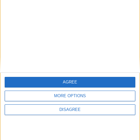
Deux matches ferme pour
Pocognoli : « Il faudra être
Zakaria
plus forts mentalement »
Laisser un commentaire
Votre adresse e-mail ne sera pas publiée.
Les champs
obligatoires sont indiqués avec
*
Commentaire
*
AGREE
MORE OPTIONS
DISAGREE
Nom
*