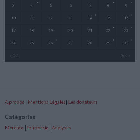
3
4
5
6
7
8
9
10
11
12
13
14
15
16
17
18
19
20
21
22
23
24
25
26
27
28
29
30
« Oct
Déc »
A propos
|
Mentions Légales
|
Les donateurs
Catégories
Mercato
⎢
Infirmerie
⎢
Analyses