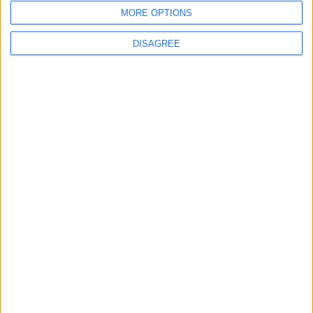
Site web
MORE OPTIONS
DISAGREE
Enregistrer mon nom, mon e-mail et mon site
dans le navigateur pour mon prochain commentaire.
DANS L'ACTU
Filipe Luis veut garder Camara
9 août 2026
Mené de deux buts, Monaco s’offre un succès de prestige face à
Liverpool (3-2)
9 août 2026