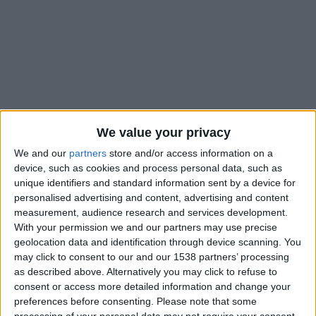
We value your privacy
We and our
partners
store and/or access information on a
device, such as cookies and process personal data, such as
unique identifiers and standard information sent by a device for
personalised advertising and content, advertising and content
measurement, audience research and services development.
AS Monaco (4-2-3-1) :
Hradecky – Vanderson, Kehrer (cap.),
With your permission we and our partners may use precise
Salisu, C. Henrique – Camara, Teze – Akliouche, Minamino,
geolocation data and identification through device scanning. You
Golovin – Balogun.
may click to consent to our and our 1538 partners’ processing
as described above. Alternatively you may click to refuse to
consent or access more detailed information and change your
Remplaçants :
Köhn (g.), Diatta, Ouattara, Coulibaly, Pogba,
preferences before consenting.
Please note that some
Idumbo, Fati, Biereth, Ilenikhena.
processing of your personal data may not require your consent,