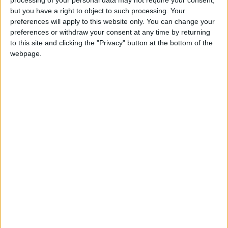
but you have a right to object to such processing. Your
Paris SG (4-3-3) :
Chevalier – Zaïre-Emery, Marquinhos
preferences will apply to this website only. You can change your
(cap.), Pacho, L. Hernandez – Neves, Vitinha, Ruiz – Lee,
preferences or withdraw your consent at any time by returning
Mayulu, Kvaratskhelia.
to this site and clicking the "Privacy" button at the bottom of the
webpage.
Remplaçants :
Safonov (g.), Beraldo, Zabarnyi, Boly,
Ndjantou, Mbaye, Dembélé, Barcola, Ramos.