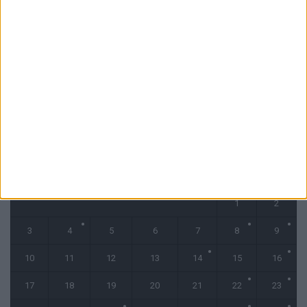
7 août 2026
Pogba pourrait être du stage en Angleterre, Fati espéré contre Le
Havre
6 août 2026
CALENDRIER
novembre 2025
L
M
M
J
V
S
D
1
2
3
4
5
6
7
8
9
10
11
12
13
14
15
16
17
18
19
20
21
22
23