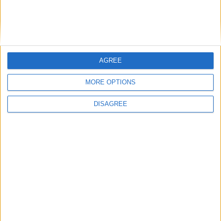
AGREE
Nom
*
MORE OPTIONS
DISAGREE
E-mail
*
Site web
Enregistrer mon nom, mon e-mail et mon site