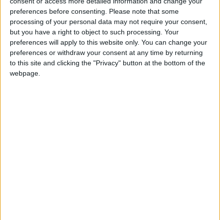
consent or access more detailed information and change your
civile aura lieu le week-end du 13 décembre. Il s’agira de la
preferences before consenting.
Please note that some
e
15
levée. La reprise après la trêve de Noël se fera le week-
processing of your personal data may not require your consent,
end du 3 janvier mais la LFP indique qu’aucun match ne se
but you have a right to object to such processing. Your
er
preferences will apply to this website only. You can change your
tiendra le vendredi 1
janvier.
preferences or withdraw your consent at any time by returning
to this site and clicking the "Privacy" button at the bottom of the
Les deux dernières levées du Championnat, se dérouleront les
webpage.
samedis 22 et 29 mai 2027. Aucune journée en milieu de
semaine n’est programmée.