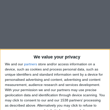
We value your privacy
We and our
partners
store and/or access information on a
device, such as cookies and process personal data, such as
unique identifiers and standard information sent by a device for
Le conseil d’administration de la LFP a validé ce jeudi les
personalised advertising and content, advertising and content
dates du Championnat de France de Ligue 1 pour la saison
measurement, audience research and services development.
2026-2027.
With your permission we and our partners may use precise
geolocation data and identification through device scanning. You
La reprise de la saison 2026-2027 s’effectuera le week-end
may click to consent to our and our 1538 partners’ processing
as described above. Alternatively you may click to refuse to
du 23 août 2026 tandis que la dernière journée de l’année