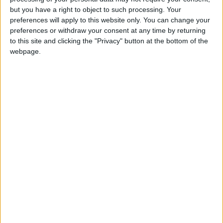
but you have a right to object to such processing. Your
La compétition débutera dans une semaine pour les
Lions de
preferences will apply to this website only. You can change your
la Teranga
. Ils affronteront le Botswana le 23 décembre, puis
preferences or withdraw your consent at any time by returning
la RD Congo le 27 et enfin le Bénin le 30. Un groupe où ils ont
to this site and clicking the "Privacy" button at the bottom of the
webpage.
de bonnes chances de se qualifier. La CAN se terminera le 18
janvier.