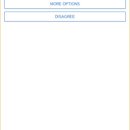
Site web
MORE OPTIONS
DISAGREE
Enregistrer mon nom, mon e-mail et mon site
dans le navigateur pour mon prochain commentaire.
DANS L'ACTU
Pogba pourrait être du stage en Angleterre, Fati espéré contre Le
Havre
6 août 2026
Filipe Luis : « L’équipe me ressemble davantage »
6 août 2026