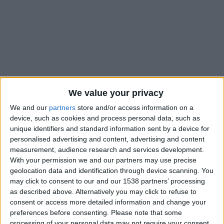
We value your privacy
We and our
partners
store and/or access information on a
device, such as cookies and process personal data, such as
unique identifiers and standard information sent by a device for
personalised advertising and content, advertising and content
Sans la moindre surprise, Lamine Camara et Krépin Diatta ont
measurement, audience research and services development.
été convoqués par Pape Thiaw pour disputer la Coupe
With your permission we and our partners may use precise
d’Afrique des nations avec le Sénégal. Les deux joueurs de l’AS
geolocation data and identification through device scanning. You
Monaco vont rejoindre leur sélection cette semaine et ne
may click to consent to our and our 1538 partners’ processing
seront donc pas disponibles pour la dernière rencontre de
as described above. Alternatively you may click to refuse to
consent or access more detailed information and change your
l’année civile en club, contre Auxerre, en Coupe de France,
preferences before consenting.
Please note that some
dimanche.
processing of your personal data may not require your consent,