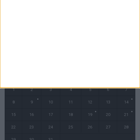
4 août 2026
« Une ode à l’été monégasque » : le troisième maillot dévoilé
4 août 2026
CALENDRIER
décembre 2025
L
M
M
J
V
S
D
1
2
3
4
5
6
7
8
9
10
11
12
13
14
15
16
17
18
19
20
21
22
23
24
25
26
27
28
29
30
31