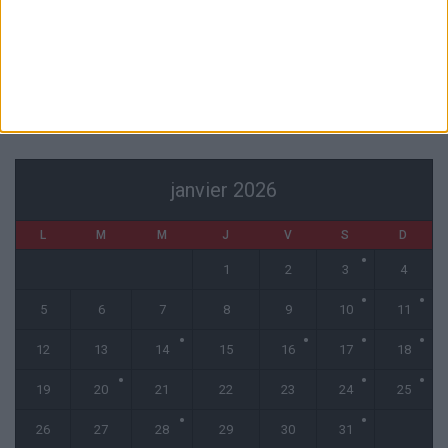
« Une ode à l’été monégasque » : le troisième maillot dévoilé
4 août 2026
CALENDRIER
janvier 2026
L
M
M
J
V
S
D
1
2
3
4
5
6
7
8
9
10
11
12
13
14
15
16
17
18
19
20
21
22
23
24
25
26
27
28
29
30
31