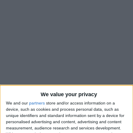
En 2026, Monaco poursuit sa mauvaise passe face à l’OL à
We value your privacy
domicile. Retour sur un match ubuesque qui s’inscrit dans une
We and our
partners
store and/or access information on a
ambiance délétère autour du club.
device, such as cookies and process personal data, such as
unique identifiers and standard information sent by a device for
Avec une liste des blessés qui continue de s’allonger et un
personalised advertising and content, advertising and content
measurement, audience research and services development.
mercato qui s’annonce plus riche dans le sens des départs,