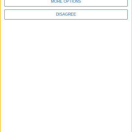
MORE OPTIONS
Votre adresse e-mail ne sera pas publiée.
Les champs
DISAGREE
obligatoires sont indiqués avec
*
Commentaire
*
Nom
*
E-mail
*
Site web