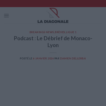
Skip
to
content
BREAKINGS NEWS
,
BRÈVES
,
LIGUE 1
Podcast : Le Débrief de Monaco-
Lyon
POSTÉ LE
6 JANVIER 2026
PAR
DAMIEN DELLERBA