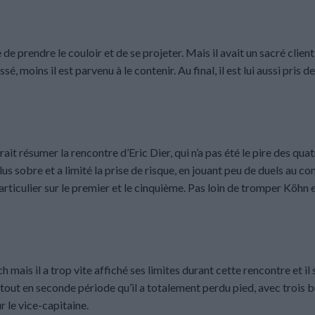
 prendre le couloir et de se projeter. Mais il avait un sacré client
é, moins il est parvenu à le contenir. Au final, il est lui aussi pris d
rrait résumer la rencontre d’Eric Dier, qui n’a pas été le pire des qua
s sobre et a limité la prise de risque, en jouant peu de duels au co
 particulier sur le premier et le cinquième. Pas loin de tromper Köhn 
mais il a trop vite affiché ses limites durant cette rencontre et il s
urtout en seconde période qu’il a totalement perdu pied, avec trois 
r le vice-capitaine.