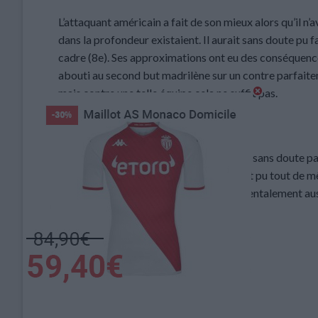
L’attaquant américain a fait de son mieux alors qu’il n
dans la profondeur existaient. Il aurait sans doute pu fa
cadre (8e). Ses approximations ont eu des conséquence
abouti au second but madrilène sur un contre parfaiteme
mais contre une telle équipe cela ne suffit pas.
Sébastien Pocognoli : 2/10
Vu les joueurs à disposition, il ne pouvait sans doute p
celui-ci un exploit au Bernabeu, on aurait pu tout de 
Tactiquement, il y a beaucoup à faire, mentalement au
va finir par lui coûter sa place
Moyenne : 3,2/10