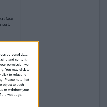
ert face
r sort.
 comme
rceptées
cess personal data,
’une
tising and content,
your permission we
ng. You may click to
click to refuse to
ng.
Please note that
o object to such
tre,
ces or withdraw your
appel de
 of the webpage.