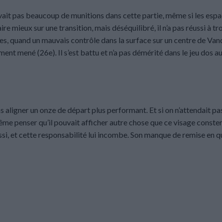
’avait pas beaucoup de munitions dans cette partie, même si les esp
ire mieux sur une transition, mais déséquilibré, il n’a pas réussi à tr
s, quand un mauvais contrôle dans la surface sur un centre de Van
nt mené (26e). Il s’est battu et n’a pas démérité dans le jeu dos au
as aligner un onze de départ plus performant. Et si on n’attendait pa
même penser qu’il pouvait afficher autre chose que ce visage conste
ssi, et cette responsabilité lui incombe. Son manque de remise en q