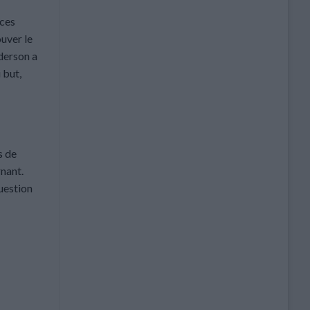
aces
ouver le
derson a
 but,
s de
rnant.
uestion