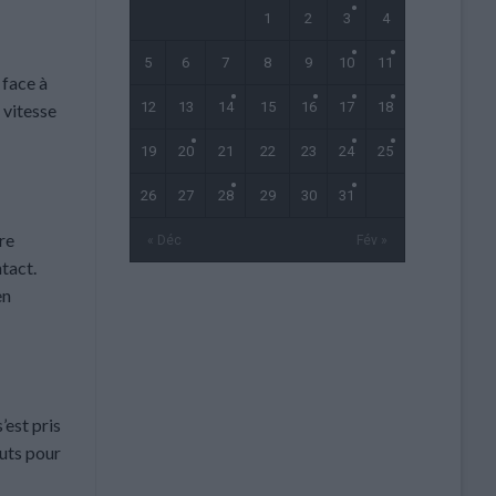
1
2
3
4
5
6
7
8
9
10
11
 face à
12
13
14
15
16
17
18
e vitesse
19
20
21
22
23
24
25
26
27
28
29
30
31
tre
« Déc
Fév »
ntact.
en
’est pris
buts pour