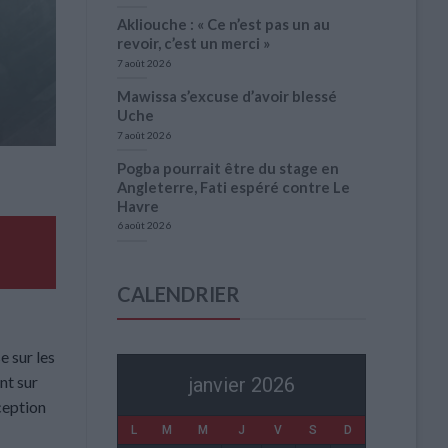
Akliouche : « Ce n’est pas un au
revoir, c’est un merci »
7 août 2026
Mawissa s’excuse d’avoir blessé
Uche
7 août 2026
Pogba pourrait être du stage en
Angleterre, Fati espéré contre Le
Havre
6 août 2026
CALENDRIER
e sur les
nt sur
janvier 2026
xception
L
M
M
J
V
S
D