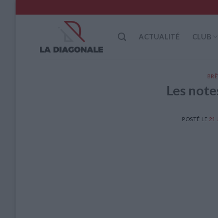
Skip
to
content
ACTUALITÉ
CLUB
BRÈ
Les note
POSTÉ LE
21