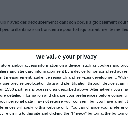
couloir avec des dédoublements dans son dos. Il a globalement souff
peu brillant mais un bon centre pour Fati qui aurait mérité meilleu
cement a souvent été approximatif, de même que ses compensations,
We value your privacy
lités sur les passes longues mais à deux reprises, elles ont été inte
store and/or access information on a device, such as cookies and pro
 madrilènes. Dans le même temps, il a trouvé la transversale (31e) d
ifiers and standard information sent by a device for personalised adver
ntre City et il a sauvé l’honneur en fin de match.
tent measurement, audience research and services development.
With 
 use precise geolocation data and identification through device scanni
ur 1538 partners’ processing as described above. Alternatively you may 
ore detailed information and change your preferences before consenti
our personal data may not require your consent, but you have a right t
 capitaine monégasque. Le Suisse n’a servi à rien dans cette rencon
ferences will apply to this website only. You can change your preferen
on récupéré). Il se fait totalement aspirer sur le premier but par l’
y returning to this site and clicking the "Privacy" button at the bottom
e.