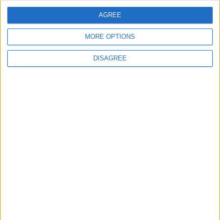
un repas organisé entre les
émotions pour ne pas
joueurs, dont Minamino, et le
AGREE
pénaliser l’équipe »
staff
MORE OPTIONS
DISAGREE
Laisser un commentaire
Votre adresse e-mail ne sera pas publiée.
Les champs
obligatoires sont indiqués avec
*
Commentaire
*
Nom
*