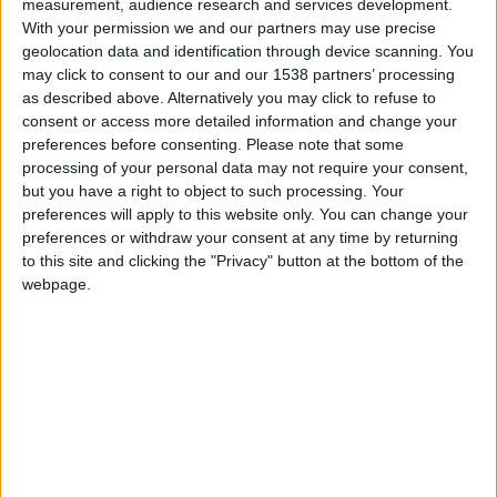
measurement, audience research and services development.
place
, a fait remarquer Sébastien Pocognoli.
Cela veut dire
With your permission we and our partners may use precise
que nous ne sommes pas très loin. Cela ne nous donne pas
geolocation data and identification through device scanning. You
pour autant une marge supplémentaire, au contraire nous
may click to consent to our and our 1538 partners’ processing
as described above. Alternatively you may click to refuse to
avons conscience que nous sommes en dessous des attentes.
consent or access more detailed information and change your
(…) On sait qu’il ne faut plus laisser filer des points si on veut
preferences before consenting.
Please note that some
avoir l’ambition de revenir au contact. On doit accrocher le
processing of your personal data may not require your consent,
wagon du haut de tableau.
»
but you have a right to object to such processing. Your
preferences will apply to this website only. You can change your
Pour cela, l’ASM doit faire une série de bons résultats. Elle n’a
preferences or withdraw your consent at any time by returning
plus perdu depuis trois matches de Championnat, mais n’a
to this site and clicking the "Privacy" button at the bottom of the
webpage.
gagné qu’une fois, contre Rennes : «
Dans l’idéal, il faudrait
déjà qu’on puisse avoir un peu plus de cartouches dans
l’effectif, mais surtout qu’on marque davantage sur nos
occasions, comme à Nice où on peut marquer très vite et
donner un élan différent à notre match, a regretté
l’entraîneur monégasque. Nous avons connu ça à plusieurs
reprises cette année. (…) On va travailler sur l’efficacité
devant le but, la manière de gérer les transitions offensives, la