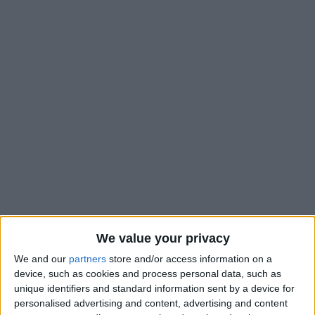
L’AS Monaco entre dans une période dense et complexe, avec
notamment un barrage de Ligue des champions et trois
We value your privacy
affrontements avec le Paris Saint-Germain, mais aussi contre
We and our
partners
store and/or access information on a
son dauphin, le RC Lens. Si l’ASM est décrochée pour le
device, such as cookies and process personal data, such as
unique identifiers and standard information sent by a device for
podium et la Ligue des champions, la cinquième place reste à
personalised advertising and content, advertising and content
portée : «
Nous sommes actuellement à cinq points de la 5e