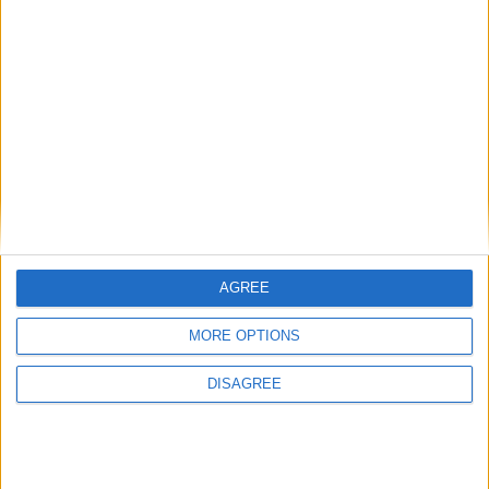
« Un virevoltant et un autre
Des examens pour Akliouche,
dans l’impact » : comment
Camara sorti par précaution
Pocognoli choisit ses pistons
Laisser un commentaire
Votre adresse e-mail ne sera pas publiée.
Les champs
obligatoires sont indiqués avec
*
Commentaire
*
AGREE
MORE OPTIONS
DISAGREE
Nom
*