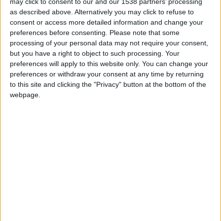
may click to consent to our and our 1538 partners’ processing
as described above. Alternatively you may click to refuse to
consent or access more detailed information and change your
preferences before consenting.
Please note that some
processing of your personal data may not require your consent,
C’est une soirée teintée de contrastes pour l’AS Monaco. Les
but you have a right to object to such processing. Your
e
Rouge et Blanc ont battu Nantes (3-1) à l’occasion de la 22
preferences will apply to this website only. You can change your
preferences or withdraw your consent at any time by returning
journée de Ligue 1, après notamment une première période
to this site and clicking the "Privacy" button at the bottom of the
plaisante et aboutie et au cours de laquelle ils ont inscrit trois
webpage.
buts en cinq minutes. Simon Adingra s’est offert un doublé
e
e
e
(25
, 28
) et Denis Zakaria a lui aussi marqué (30
).
e
Mais l’AS a aussi perdu Maghnes Akliouche (41
) et Lamine
e
Camara (62
) sur blessure, tandis qu’Aleksandr Golovin a été
bêtement exclu avec deux jaunes à quelques secondes
e
d’intervalle (65
). Monaco a aussi relâché ses efforts lors de
la seconde période, et le but inscrit par Fabien Centonze,
consécutif à une erreur de Thilo Kehrer pour réduire l’écart
e
avant de rejoindre les vestiaires (45
+1), aurait sans doute dû