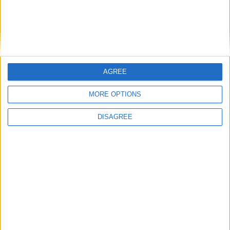
AGREE
Nom
*
MORE OPTIONS
DISAGREE
E-mail
*
Site web
Enregistrer mon nom, mon e-mail et mon site