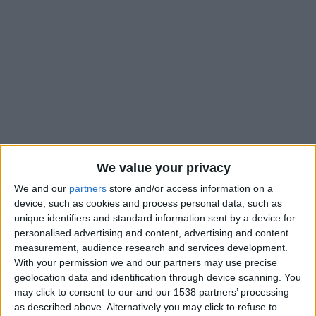
We value your privacy
We and our
partners
store and/or access information on a
device, such as cookies and process personal data, such as
unique identifiers and standard information sent by a device for
La fin de saison approche pour l’AS Monaco, mais peut-être
personalised advertising and content, advertising and content
pas encore pour Maghnes Akliouche qui pourrait aller à la
measurement, audience research and services development.
Coupe du monde 2026. L’international Français a pris une
With your permission we and our partners may use precise
nouvelle dimension cette saison et cet été pourrait bien être
geolocation data and identification through device scanning. You
le moment redouté de son départ de la Principauté. Pour
may click to consent to our and our 1538 partners’ processing
as described above. Alternatively you may click to refuse to
l’heure, avec des performances un peu plus contrastées tout