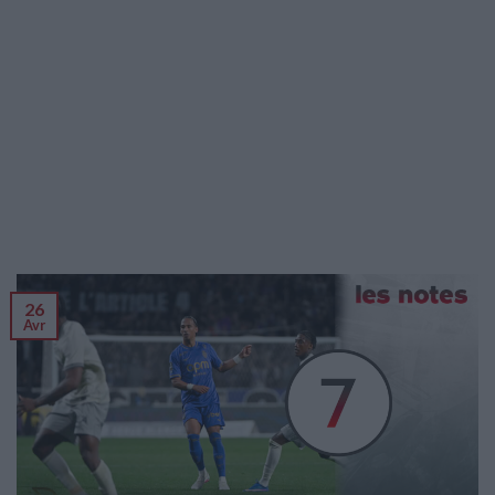
26
Avr