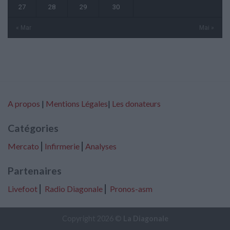
27
28
29
30
« Mar
Mai »
A propos
|
Mentions Légales
|
Les donateurs
Catégories
Mercato
⎢
Infirmerie
⎢
Analyses
Partenaires
Livefoot
⎢
Radio Diagonale
⎢
Pronos-asm
Copyright 2026 ©
La Diagonale