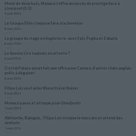
Mené de deux buts, Monaco s’offre un succès de prestige face à
Liverpool (3-2)
9 août 2026
Le Groupe Élite s’impose face à la Juventus
8 août 2026
Le groupe du stage en Angleterre : avec Fati, Pogba et Zakaria
8 août 2026
Le dossier Lira toujours en attente ?
8 août 2026
Crystal Palace aurait fait une offre pour Camara, d’autres clubs anglais
prêts à dégainer
8 août 2026
Filipe Luis veut aider Biereth à se libérer
8 août 2026
Monaco passe à l’attaque pour Ghedjemis
7 août 2026
Akliouche, Balogun… Filipe Luis évoque le mercato et attend des
renforts
7 août 2026