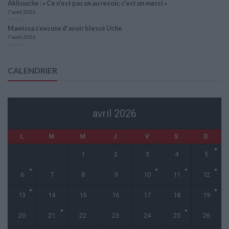
Akliouche : « Ce n’est pas un au revoir, c’est un merci »
7 août 2026
Mawissa s’excuse d’avoir blessé Uche
7 août 2026
CALENDRIER
avril 2026
L
M
M
J
V
S
D
1
2
3
4
5
6
7
8
9
10
11
12
13
14
15
16
17
18
19
20
21
22
23
24
25
26