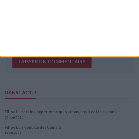
Site web
Enregistrer mon nom, mon e-mail et mon site
dans le navigateur pour mon prochain commentaire.
DANS L'ACTU
Filipe Luis : « Une expérience qui va nous servir cette saison »
10 août 2026
Filipe Luis veut garder Camara
9 août 2026