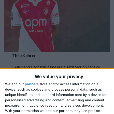
Thilo Kehrer
L’Allemand a constitué une vraie satisfaction dans ce
match. Tout de suite dans le bon tempo, il a défendu
We value your privacy
avec beaucoup d’agressivité et de justesse, sans
We and our
partners
store and/or access information on a
jamais se mettre à la faute. Il en a d’ailleurs obtenu
device, such as cookies and process personal data, such as
deux en jouant bien les coups. C’est aussi lui qui
unique identifiers and standard information sent by a device for
récupère le ballon face à Hidalgo pour le but du
personalised advertising and content, advertising and content
break. Il a été vraiment solide dans le duel (8/10
measurement, audience research and services development.
remportés) tout en dégageant et contrant de
With your permission we and our partners may use precise