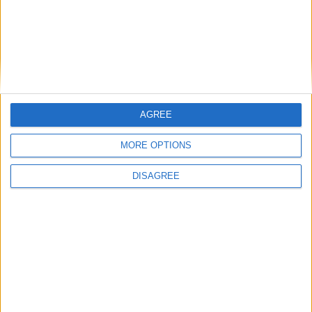
obligatoires sont indiqués avec
*
Commentaire
*
AGREE
Nom
*
MORE OPTIONS
DISAGREE
E-mail
*
Site web