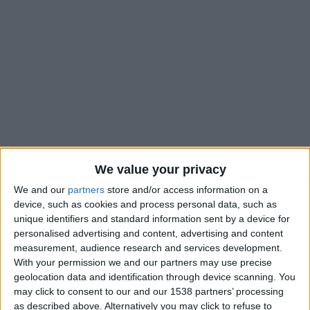
We value your privacy
We and our
partners
store and/or access information on a
device, such as cookies and process personal data, such as
La fin de saison approche pour les clubs et la planète football
unique identifiers and standard information sent by a device for
va bientôt se mettre à l’heure de l’Amérique pour la prochaine
personalised advertising and content, advertising and content
measurement, audience research and services development.
Coupe du monde. D’ici quelques jours, les premières listes
With your permission we and our partners may use precise
tomberont, comme celle de Didier Deschamps pour l’équipe
geolocation data and identification through device scanning. You
de France, qui sera dévoilée jeudi soir. Du côté du Brésil, en
may click to consent to our and our 1538 partners’ processing
attendant la sélection définitive de 26 noms de Carlo
as described above. Alternatively you may click to refuse to