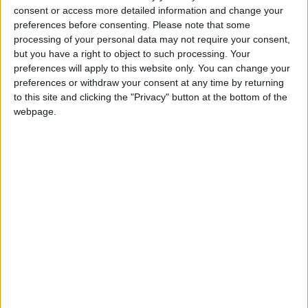
Ancelotti, une préliste de 55 joueurs a été révélée, parmi
consent or access more detailed information and change your
preferences before consenting.
Please note that some
lesquels Caio Henrique.
processing of your personal data may not require your consent,
but you have a right to object to such processing. Your
Malgré une blessure aux ischios qui l’a écarté des terrains
preferences will apply to this website only. You can change your
pendant deux mois, ce qui lui a fait manquer le dernier
preferences or withdraw your consent at any time by returning
rassemblement en mars, et une gêne au mollet droit qui l’a
to this site and clicking the "Privacy" button at the bottom of the
contraint à déclarer forfait pour la réception de Lille, le latéral
webpage.
gauche de 28 ans, qui compte cinq sélections, postule pour
une place dans le contingent de la
Seleçao
. Ce n’est pas le cas
de Vanderson, qui ne figure pas dans la sélection du technicien
transalpin.
Le latéral droit a manqué de nombreux mois de compétition
cette saison à cause des blessures, et la dernière en date, à
l’ischio-jambier gauche, a nécessité une opération
chirurgicale à la mi-mars, avec l’objectif d’être remis pour le
début de la compétition. Son absence dans la préliste tend à
démontrer que le délai était trop court, à moins que son