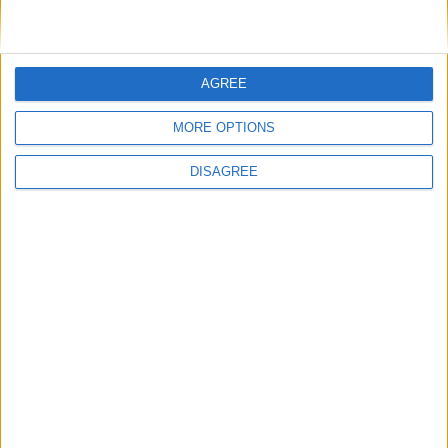
Nom
*
AGREE
MORE OPTIONS
E-mail
*
DISAGREE
Site web
Enregistrer mon nom, mon e-mail et mon site
dans le navigateur pour mon prochain commentaire.