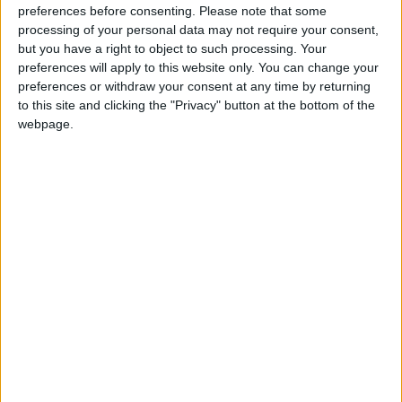
preferences before consenting.
Please note that some
avec l’ASM, comme il l’avait confié début mars, estimant être
processing of your personal data may not require your consent,
«
à nouveau dans la discussion
». Mais sa non-convocation
but you have a right to object to such processing. Your
pour le rassemblement de ce même mois semblait déjà
preferences will apply to this website only. You can change your
annonciatrice des choix du sélectionneur Rudi Garcia pour la
preferences or withdraw your consent at any time by returning
compétition.
to this site and clicking the "Privacy" button at the bottom of the
webpage.
La convalescence de Takumi Minamino, qui se poursuit cinq
mois après sa grave blessure au genou gauche à Auxerre
(le
21 décembre)
, ne laissait quant à elle guère d’espoir de
participer à cette Coupe du monde américaine avec les
Samurais Blue
. Le Japonais de 31 ans, cadre de sa sélection
avec 73 capes et 26 buts, a seulement pu retoucher le ballon
la semaine dernière, en compagnie de Mohammed Salisu,
rendant illusoire un retour aussi rapide à la compétition, aussi
bien pour lui que pour son coéquipier ghanéen.