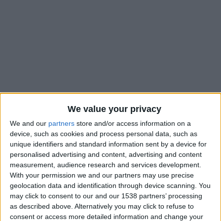
We value your privacy
We and our
partners
store and/or access information on a
device, such as cookies and process personal data, such as
unique identifiers and standard information sent by a device for
Les listes pour la Coupe du monde 2026 de la Belgique et du
personalised advertising and content, advertising and content
measurement, audience research and services development.
Japon ont été dévoilées ce vendredi. Et sans surprise, les deux
With your permission we and our partners may use precise
ressortissants de ces pays dans l’effectif de l’AS Monaco,
geolocation data and identification through device scanning. You
Wout Faes et Takumi Minamino, ne sont pas présents. Le
may click to consent to our and our 1538 partners’ processing
premier, qui compte 28 sélections avec les
Diables Rouges
as described above. Alternatively you may click to refuse to
avait nourri l’espoir d’être appelé grâce à ses performances
consent or access more detailed information and change your