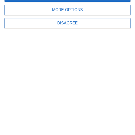
MORE OPTIONS
Laisser un commentaire
DISAGREE
Votre adresse e-mail ne sera pas publiée.
Les champs
obligatoires sont indiqués avec
*
Commentaire
*
Nom
*
E-mail
*