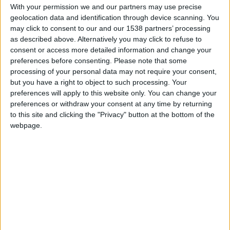
With your permission we and our partners may use precise
L’échec sportif va pousser les dirigeants à prendre des
geolocation data and identification through device scanning. You
décisions et lancer de grands chantiers durant l’été.
may click to consent to our and our 1538 partners’ processing
as described above. Alternatively you may click to refuse to
Avec Damien, Patrice et Rom.
consent or access more detailed information and change your
preferences before consenting.
Please note that some
processing of your personal data may not require your consent,
but you have a right to object to such processing. Your
preferences will apply to this website only. You can change your
preferences or withdraw your consent at any time by returning
to this site and clicking the "Privacy" button at the bottom of the
webpage.