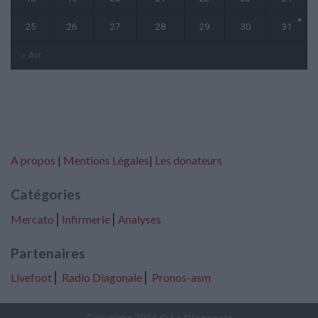
25
26
27
28
29
30
31
« Avr
A propos
|
Mentions Légales
|
Les donateurs
Catégories
Mercato
⎢
Infirmerie
⎢
Analyses
Partenaires
Livefoot
⎢
Radio Diagonale
⎢
Pronos-asm