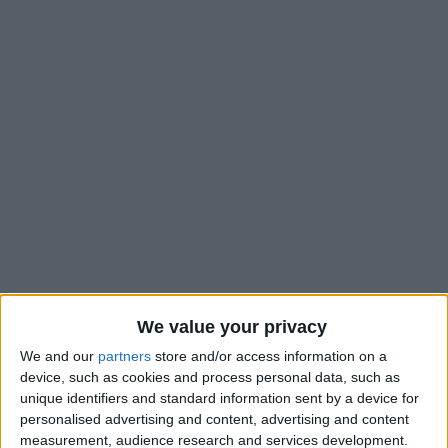
We value your privacy
L’AS Monaco a été renversée par Strasbourg pour la dernière
We and our
partners
store and/or access information on a
e
journée de Ligue 1. Elle termine à la 7
place et va devoir
device, such as cookies and process personal data, such as
espérer une victoire de Lens en Coupe de France pour aller en
unique identifiers and standard information sent by a device for
Coupe d’Europe.
personalised advertising and content, advertising and content
measurement, audience research and services development.