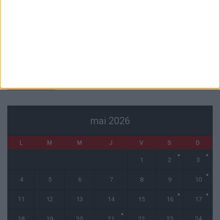
L’agent de Golovin confirme des négociations avec d’autres clubs
4 août 2026
« Une ode à l’été monégasque » : le troisième maillot dévoilé
4 août 2026
CALENDRIER
mai 2026
L
M
M
J
V
S
D
1
2
3
4
5
6
7
8
9
10
11
12
13
14
15
16
17
18
19
20
21
22
23
24