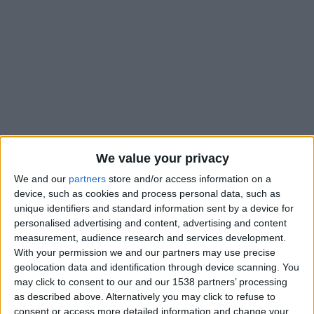
We value your privacy
We and our
partners
store and/or access information on a
device, such as cookies and process personal data, such as
Il y a quelques jours, dans la foulée de la défaite de l’AS
unique identifiers and standard information sent by a device for
Monaco sur la pelouse de Strasbourg, Thiago Scuro avait
personalised advertising and content, advertising and content
annoncé aux médias présents en zone mixte qu’il comptait
measurement, audience research and services development.
faire un point avec Damien Perrinelle
pour évoquer l’avenir de
With your permission we and our partners may use precise
geolocation data and identification through device scanning. You
celui-ci en tant qu’adjoint de Sébastien Pocognoli. L’ancien
may click to consent to our and our 1538 partners’ processing
joueur de l’US Boulogne et du Red Bull New York aspire à
as described above. Alternatively you may click to refuse to
devenir numéro un, lui qui termine actuellement sa formation
consent or access more detailed information and change your