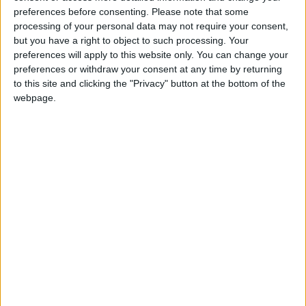
au BEPF et il aura l’opportunité de trouver un premier poste
preferences before consenting.
Please note that some
conforme à ses ambitions. Le natif de Suresnes va quitter
processing of your personal data may not require your consent,
but you have a right to object to such processing. Your
l’ASM cet été, comme annoncé par
L’Équipe
, qui a pu obtenir
preferences will apply to this website only. You can change your
une confirmation de la part du club.
preferences or withdraw your consent at any time by returning
to this site and clicking the "Privacy" button at the bottom of the
Arrivé en 2020, dans les bagages de Paul Mitchell, l’un de ses
webpage.
anciens directeurs sportifs (2020-2023), Perrinelle avait
d’abord assuré un rôle de supervision pour les joueurs prêtés
au Cercle Bruges, devenu le club satellite de l’ASM en 2017,
avant ensuite d’assurer un lien entre l’équipe première et les
équipes de jeunes. En 2022, il avait pris la tête du Groupe
Élite, nouvellement créé, jusqu’à son arrivée dans le staff d’Adi
Hütter en tant qu’adjoint, en février 2024, poste qu’il aura
donc occupé pendant un peu plus de deux ans, également
avec Pocognoli.