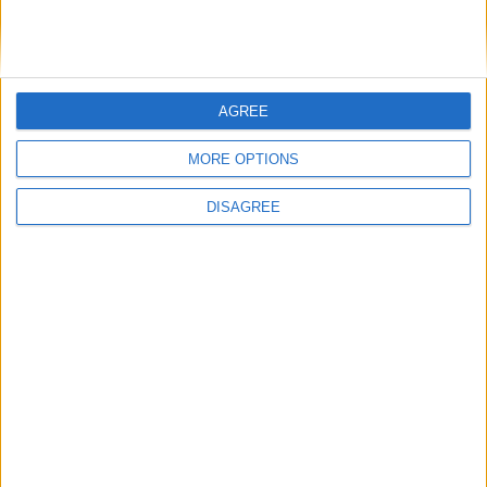
Nom
*
AGREE
MORE OPTIONS
E-mail
*
DISAGREE
Site web
Enregistrer mon nom, mon e-mail et mon site
dans le navigateur pour mon prochain commentaire.