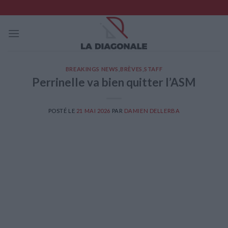
Skip
to
content
BREAKINGS NEWS
,
BRÈVES
,
STAFF
Perrinelle va bien quitter l’ASM
POSTÉ LE
21 MAI 2026
PAR
DAMIEN DELLERBA