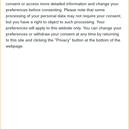
consent or access more detailed information and change your
cumule désormais 25 millions d’abonnés sur ses différentes
preferences before consenting.
Please note that some
plateformes (
Facebook
,
X
,
Instagram
,
Tiktok
et
Youtube
). En
processing of your personal data may not require your consent,
un an, l’ASM a fait un bond de 14,6%, ce qui réprésente 3,2
but you have a right to object to such processing. Your
millions d’abonnés supplémentaires.
preferences will apply to this website only. You can change your
preferences or withdraw your consent at any time by returning
Un score qui en fait le deuxième club le plus populaire de
to this site and clicking the "Privacy" button at the bottom of the
webpage.
France, très loin derrière le Paris Saint-Germain (208,1
millions d’abonnés) mais devant l’OM (23,8 millions), l’OL
(14,6 millions) et Lille (8 millions). À l’échelle mondiale, l’ASM
se classe au 33e rang, devant des clubs comme Naples ou
Porto.
L’ASM réalise ses meilleurs chiffres sur Facebook, avec 12
millions d’abonnés et semble avoir aussi bien négocié le
virage tendance de Tiktok, avec 7,4 millions de «
followers
».
Mais qui doivent sans doute aux arrivées de Paul Pogba et
d’Ansu Fati, deux joueurs bénéficiant d’une importante
notoriété.