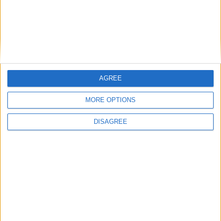
obligatoires sont indiqués avec
*
Commentaire
*
AGREE
MORE OPTIONS
Nom
*
DISAGREE
E-mail
*
Site web