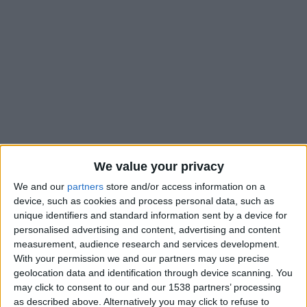
We value your privacy
We and our
partners
store and/or access information on a
device, such as cookies and process personal data, such as
unique identifiers and standard information sent by a device for
personalised advertising and content, advertising and content
À défaut de terminer devant l’Olympique de Marseille sur le
measurement, audience research and services development.
terrain, l’AS Monaco a dépassé le club phocéen en termes de
With your permission we and our partners may use precise
popularité sur les réseaux sociaux. Selon les comptages de
geolocation data and identification through device scanning. You
l’Observatoire du football CIES parus dans la lettre
may click to consent to our and our 1538 partners’ processing
as described above. Alternatively you may click to refuse to
hebdomadaire n°548 cette semaine, le club de la Principauté