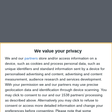
We value your privacy
We and our
partners
store and/or access information on a
device, such as cookies and process personal data, such as
unique identifiers and standard information sent by a device for
personalised advertising and content, advertising and content
L’an dernier,
quatre jeunes joueurs de l’AS Monaco
avaient
measurement, audience research and services development.
remporté avec l’équipe de France U20 le tournoi international
With your permission we and our partners may use precise
geolocation data and identification through device scanning. You
espoirs Maurice-Revello. Cette année, un seul Monégasque
may click to consent to our and our 1538 partners’ processing
pourra être titré, dans le meilleur des cas, et cela se jouera
as described above. Alternatively you may click to refuse to
entre Nacim Dendani et Oumar Konaté. Le premier
consent or access more detailed information and change your
participera avec la Tunisie U23 tandis que le second a été
preferences before consenting.
Please note that some