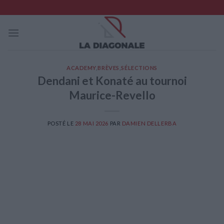
Skip
to
content
ACADEMY
,
BRÈVES
,
SÉLECTIONS
Dendani et Konaté au tournoi
Maurice-Revello
POSTÉ LE
28 MAI 2026
PAR
DAMIEN DELLERBA