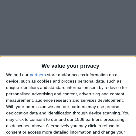
We value your privacy
We and our
partners
store and/or access information on a
device, such as cookies and process personal data, such as
unique identifiers and standard information sent by a device for
personalised advertising and content, advertising and content
Il y aura toujours un derby de la Côte d’Azur en Ligue 1 la
measurement, audience research and services development.
saison prochaine. Le barrage retour entre l’OGC Nice et l’AS
With your permission we and our partners may use precise
Saint-Étienne a été remporté par le club voisin et rival de l’AS
geolocation data and identification through device scanning. You
Monaco
(4-1, 0-0 à l’aller)
, qui assure son maintien dans l’élite.
may click to consent to our and our 1538 partners’ processing
Ce résultat acte la fin de saison et permet de compléter par la
as described above. Alternatively you may click to refuse to
consent or access more detailed information and change your
même occasion la liste des clubs engagés en première