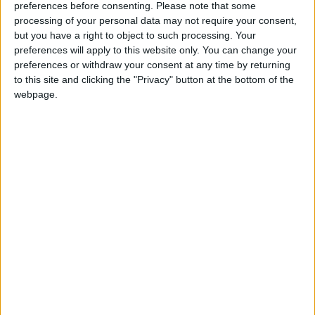
preferences before consenting.
Please note that some
division pour le prochain exercice.
processing of your personal data may not require your consent,
but you have a right to object to such processing. Your
Les 17 adversaires que l’ASM affrontera en Ligue 1 sont
preferences will apply to this website only. You can change your
désormais officiellement connus. Dans cette liste, il n’y aura
preferences or withdraw your consent at any time by returning
donc finalement que deux promus avec Troyes et Le Mans.
to this site and clicking the "Privacy" button at the bottom of the
webpage.
La Ligue 1 en 2026-2027
Champions sortant :
Paris Saint-Germain.
Promus :
Troyes, Le Mans.
Maintenus :
Angers, Auxerre, Brest, Le Havre, Lens, Lorient,
Lille, Lyon, Marseille, Nice, Paris FC, Rennes, Toulouse,
Strasbourg.