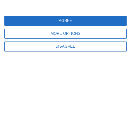
Nom
*
AGREE
MORE OPTIONS
E-mail
*
DISAGREE
Site web
Enregistrer mon nom, mon e-mail et mon site
dans le navigateur pour mon prochain commentaire.