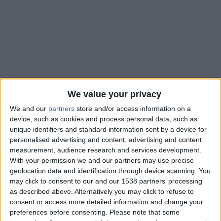
We value your privacy
We and our
partners
store and/or access information on a
device, such as cookies and process personal data, such as
unique identifiers and standard information sent by a device for
personalised advertising and content, advertising and content
measurement, audience research and services development.
Comme lors des précédentes saisons, l’AS Monaco va passer
With your permission we and our partners may use precise
de véritables tests à l’occasion de sa pré-saison et des
geolocation data and identification through device scanning. You
matches de préparation. Le club de la Principauté retournera
may click to consent to our and our 1538 partners’ processing
en Angleterre dans le courant du mois d’août pour y affronter
as described above. Alternatively you may click to refuse to
consent or access more detailed information and change your
Liverpool, quart-de-finaliste de la dernière Ligue des
preferences before consenting.
Please note that some
champions. Le club de la Mersey a annoncé la tenue d’un