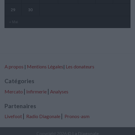
29
30
« Mai
A propos
|
Mentions Légales
|
Les donateurs
Catégories
Mercato
⎢
Infirmerie
⎢
Analyses
Partenaires
Livefoot
⎢
Radio Diagonale
⎢
Pronos-asm
Copyright 2026 ©
La Diagonale