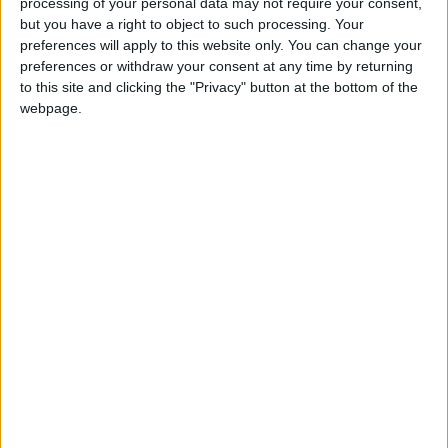
processing of your personal data may not require your consent,
amical contre l’ASM dans l’enceinte prestigieuse d’Anfield, le
but you have a right to object to such processing. Your
9 août (15h30).
preferences will apply to this website only. You can change your
preferences or withdraw your consent at any time by returning
C’est donc une nouvelle date qui s’ajoute à celle déjà connue
to this site and clicking the "Privacy" button at the bottom of the
webpage.
de la reprise de l’entraînement pour les Rouge et Blanc,
prévue le 6 juillet. La reprise de la saison se fera,
pour l’instant
,
le 20 août, avec le barrage aller de la Ligue Conférence.