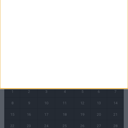
Benfica et Besiktas évités : la liste des adversaires potentiels de
Monaco en barrages se réduit
3 août 2026
Filipe Luis reste évasif sur les conditions de Fati et Pogba
1 août 2026
CALENDRIER
juin 2026
L
M
M
J
V
S
D
1
2
3
4
5
6
7
8
9
10
11
12
13
14
15
16
17
18
19
20
21
22
23
24
25
26
27
28