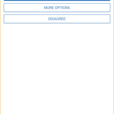
MORE OPTIONS
Site web
DISAGREE
Enregistrer mon nom, mon e-mail et mon site
dans le navigateur pour mon prochain commentaire.
DANS L'ACTU
Entre Khetagov et Arnaiz, la cellule de performance toujours divisée
?
6 août 2026
Akliouche va passer sa visite médicale avec le PSG