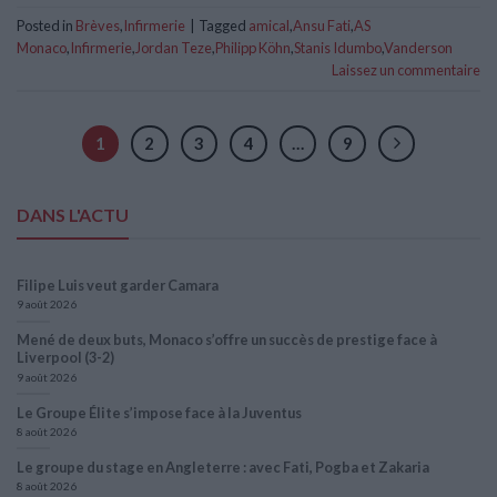
Posted in
Brèves
,
Infirmerie
|
Tagged
amical
,
Ansu Fati
,
AS
Monaco
,
Infirmerie
,
Jordan Teze
,
Philipp Köhn
,
Stanis Idumbo
,
Vanderson
Laissez un commentaire
1
2
3
4
…
9
DANS L'ACTU
Filipe Luis veut garder Camara
9 août 2026
Mené de deux buts, Monaco s’offre un succès de prestige face à
Liverpool (3-2)
9 août 2026
Le Groupe Élite s’impose face à la Juventus
8 août 2026
Le groupe du stage en Angleterre : avec Fati, Pogba et Zakaria
8 août 2026