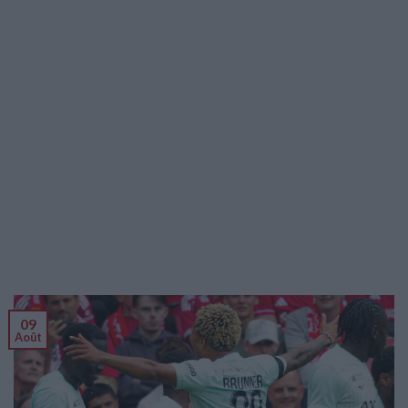
09
Août