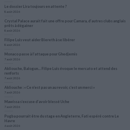
Le dossier Lira toujours en attente ?
8 août 2026
Crystal Palace aurait fait une offre pour Camara, d’autres clubs anglais
prêts à dégainer
8 août 2026
Filipe Luis veut aider Biereth à se libérer
8 août 2026
Monaco passe à l’attaque pour Ghedjemis
7 août 2026
Akliouche, Balogun… Filipe Luis évoque le mercato et attend des
renforts
7 août 2026
Akliouche : « Ce n’est pas un au revoir, c’est un merci »
7 août 2026
Mawissa s’excuse d’avoir blessé Uche
7 août 2026
Pogba pourrait être du stage en Angleterre, Fati espéré contre Le
Havre
6 août 2026