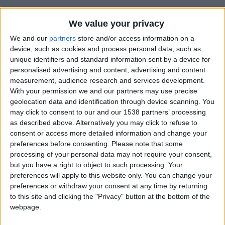
We value your privacy
We and our
partners
store and/or access information on a
device, such as cookies and process personal data, such as
unique identifiers and standard information sent by a device for
personalised advertising and content, advertising and content
La rencontre de Christian Mawissa contre Getafe s’est
measurement, audience research and services development.
arrêtée prématurément. À la 78e minute, le défenseur central
With your permission we and our partners may use precise
geolocation data and identification through device scanning. You
de l’AS Monaco a reçu un carton rouge de la part de l’arbitre
may click to consent to our and our 1538 partners’ processing
Monsieur Vernice, qui a logiquement sanctionné un tacle
as described above. Alternatively you may click to refuse to
violent et mal maîtrisé sur Christantus Uche. L’international
consent or access more detailed information and change your
nigérian, sérieusement blessé, a été évacué sur civière. Il […]
preferences before consenting.
Please note that some
processing of your personal data may not require your consent,
CONTINUER LA LECTURE
→
but you have a right to object to such processing. Your
preferences will apply to this website only. You can change your
preferences or withdraw your consent at any time by returning
to this site and clicking the "Privacy" button at the bottom of the
Posted in
Brèves
|
Tagged
amical
,
AS Monaco
,
Christian Mawissa
webpage.
Laissez un commentaire